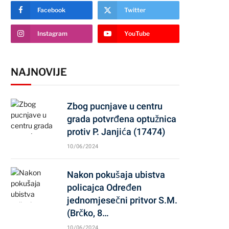
Facebook
Twitter
Instagram
YouTube
NAJNOVIJE
Zbog pucnjave u centru
grada potvrđena optužnica
protiv P. Janjića (17474)
10/06/2024
Nakon pokušaja ubistva
policajca Određen
jednomjesečni pritvor S.M.
(Brčko, 8…
10/06/2024