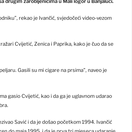
a drugim zarobljenicima u Mali logor u Banjaluci.
odniku”, rekao je Ivančić, svjedočeći video-vezom
tražari Cvijetić, Zenica i Paprika, kako je čuo da se
eljaru. Gasili su mi cigare na prsima”, naveo je
ima gasio Cvijetić, kao i da ga je uglavnom udarao
bra.
ezivao Savić i da je došao početkom 1994. Ivančić
ren do maja 1995. i da je prva tri mjeseca udaranje