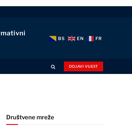
rmativni
BS
EN
FR
DOJAVI VIJEST
Društvene mreže