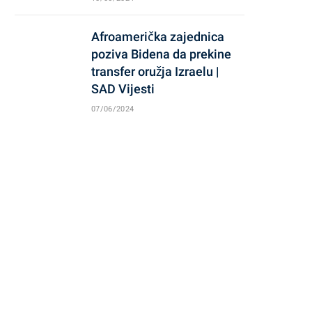
Afroamerička zajednica
poziva Bidena da prekine
transfer oružja Izraelu |
SAD Vijesti
07/06/2024