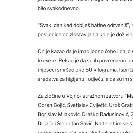
bilo svakodnevno.
“Svaki dan kad dobiješ batine odrveniš”, r
posljedice od zlostavljanja koje je doživio
On je kazao da je imao jedno ćebe i da je
krevete. Rekao je da su ih povremeno puštal
mjeseci smršao oko 50 kilograma. Ispričao
sredstva za higijenu i odjeću, a da su im st
Za zločine u Vojno-istražnom zatvoru “Mal
Goran Bojić, Svetislav Cvijetić, Uroš Grab
Borislav Milaković, Draško Radusinović, 
Drljača i Slobodan Savić. Na teret im se 
počinili premlaćivanja, zlostavljanja, sek