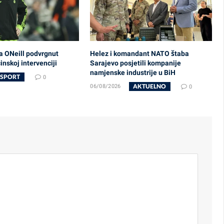
a ONeill podvrgnut
Helez i komandant NATO štaba
nskoj intervenciji
Sarajevo posjetili kompanije
namjenske industrije u BiH
SPORT
0
AKTUELNO
06/08/2026
0