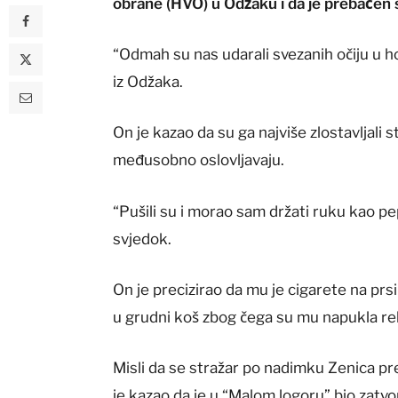
obrane (HVO) u Odžaku i da je prebačen s
“Odmah su nas udarali svezanih očiju u h
iz Odžaka.
On je kazao da su ga najviše zlostavljali s
međusobno oslovljavaju.
“Pušili su i morao sam držati ruku kao pep
svjedok.
On je precizirao da mu je cigarete na prs
u grudni koš zbog čega su mu napukla re
Misli da se stražar po nadimku Zenica pr
je kazao da je u “Malom logoru” bio zatvo