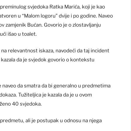
az preminulog svjedoka Ratka Marića, koji je kao
atvoren u “Malom logoru” dvije i po godine. Naveo
gov zamjenik Bućan. Govorio je o zlostavljanju
ći išao u toalet.
 na relevantnost iskaza, navodeći da taj incident
e kazala da je svjedok govorio o kontekstu
 je naveo da smatra da bi generalno u predmetima
 dokaza. Tužiteljica je kazala da je u ovom
oženo 40 svjedoka.
 predmetu, ali je postupak u odnosu na njega