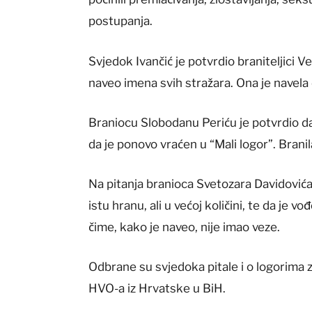
postupanja.
Svjedok Ivančić je potvrdio braniteljici Ves
naveo imena svih stražara. Ona je navela 
Braniocu Slobodanu Periću je potvrdio da
da je ponovo vraćen u “Mali logor”. Brani
Na pitanja branioca Svetozara Davidovića, 
istu hranu, ali u većoj količini, te da je v
čime, kako je naveo, nije imao veze.
Odbrane su svjedoka pitale i o logorima 
HVO-a iz Hrvatske u BiH.