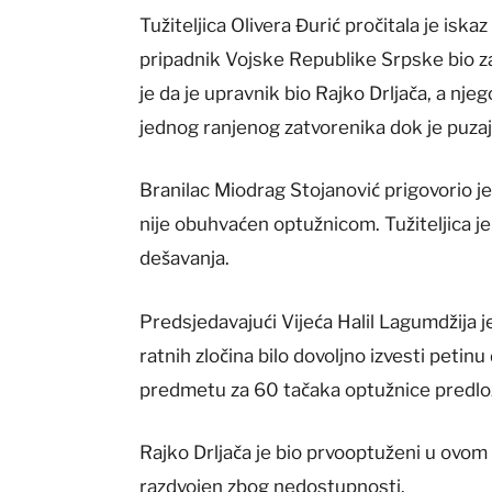
Tužiteljica Olivera Đurić pročitala je isk
pripadnik Vojske Republike Srpske bio z
je da je upravnik bio Rajko Drljača, a nje
jednog ranjenog zatvorenika dok je puzaju
Branilac Miodrag Stojanović prigovorio je
nije obuhvaćen optužnicom. Tužiteljica j
dešavanja.
Predsjedavajući Vijeća Halil Lagumdžija
ratnih zločina bilo dovoljno izvesti petinu
predmetu za 60 tačaka optužnice predl
Rajko Drljača je bio prvooptuženi u ovom
razdvojen zbog nedostupnosti.