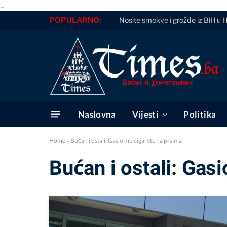
...
POPULARNO:
Nosite smokve i grožđe iz BiH u 
Naslovna
Vijesti
Politika
Home
»
Bućan i ostali: Gasio mu cigarete na prsima
Bućan i ostali: Gas