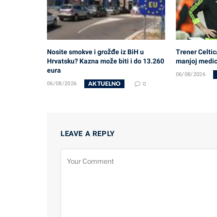
Nosite smokve i grožđe iz BiH u
Trener Celtic
Hrvatsku? Kazna može biti i do 13.260
manjoj medici
eura
06/08/2026
AKTUELNO
06/08/2026
0
LEAVE A REPLY