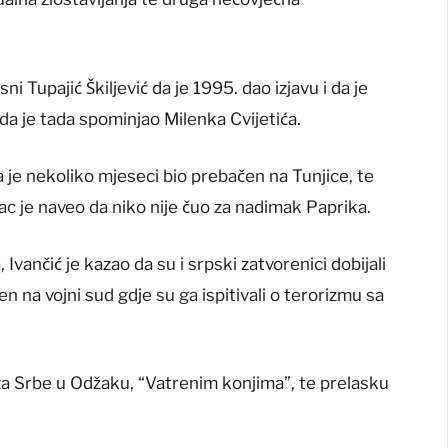
ni Tupajić Škiljević da je 1995. dao izjavu i da je
da je tada spominjao Milenka Cvijetića.
 je nekoliko mjeseci bio prebačen na Tunjice, te
lac je naveo da niko nije čuo za nadimak Paprika.
Ivančić je kazao da su i srpski zatvorenici dobijali
ođen na vojni sud gdje su ga ispitivali o terorizmu sa
za Srbe u Odžaku, “Vatrenim konjima”, te prelasku