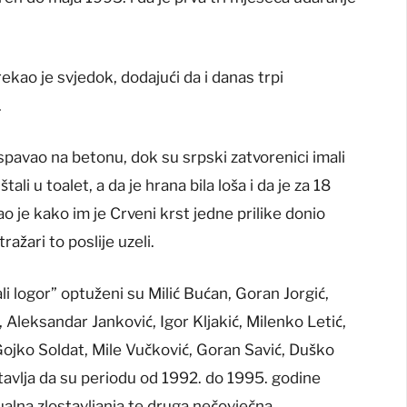
ekao je svjedok, dodajući da i danas trpi
.
 spavao na betonu, dok su srpski zatvorenici imali
i u toalet, a da je hrana bila loša i da je za 18
 je kako im je Crveni krst jedne prilike donio
ražari to poslije uzeli.
i logor” optuženi su Milić Bućan, Goran Jorgić,
, Aleksandar Janković, Igor Kljakić, Milenko Letić,
Gojko Soldat, Mile Vučković, Goran Savić, Duško
stavlja da su periodu od 1992. do 1995. godine
sualna zlostavljanja te druga nečovječna