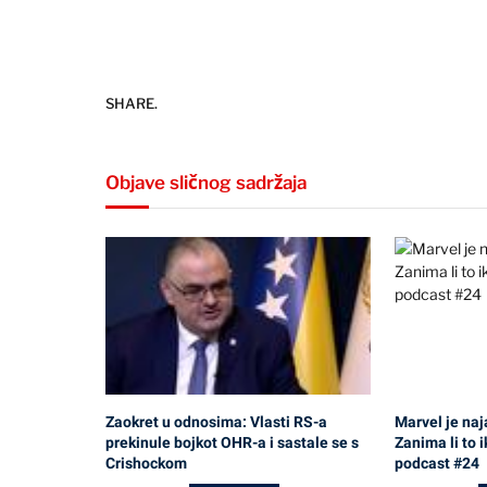
SHARE.
Objave sličnog sadržaja
Zaokret u odnosima: Vlasti RS-a
Marvel je naj
prekinule bojkot OHR-a i sastale se s
Zanima li to 
Crishockom
podcast #24