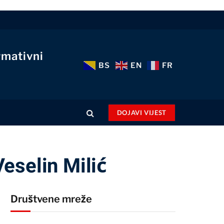
rmativni
BS
EN
FR
DOJAVI VIJEST
eselin Milić
Društvene mreže