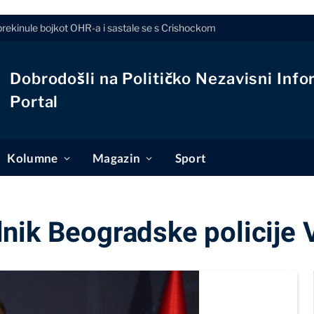
prekinule bojkot OHR-a i sastale se s Crishockom
Dobrodošli na Političko Nezavisni Info
Portal
Kolumne
Magazin
Sport
ik Beogradske policije V