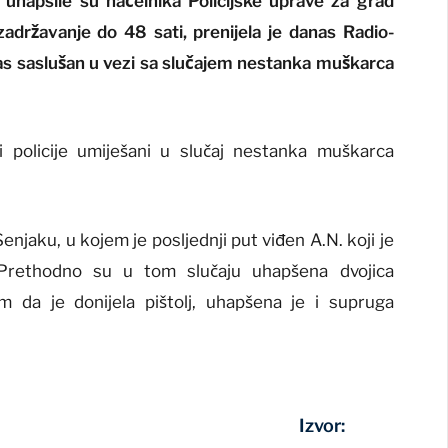
 uhapsile su načelnika Policijske uprave za grad
adržavanje do 48 sati, prenijela je danas Radio-
danas saslušan u vezi sa slučajem nestanka muškarca
 policije umiješani u slučaj nestanka muškarca
Senjaku, u kojem je posljednji put viđen A.N. koji je
 Prethodno su u tom slučaju uhapšena dvojica
 da je donijela pištolj, uhapšena je i supruga
Izvor: