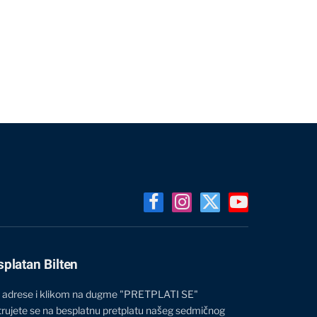
Facebook
Instagram
X
YouTube
(Twitter)
splatan Bilten
 adrese i klikom na dugme "PRETPLATI SE"
trujete se na besplatnu pretplatu našeg sedmičnog