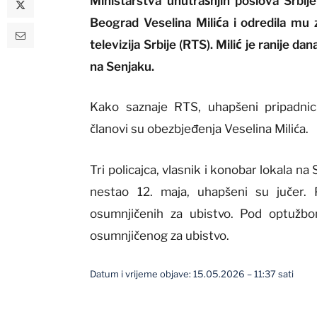
Ministarstva unutrašnjih poslova Srbije
Beograd Veselina Milića i odredila mu z
televizija Srbije (RTS). Milić je ranije 
na Senjaku.
Kako saznaje RTS, uhapšeni pripadnici
članovi su obezbjeđenja Veselina Milića.
Tri policajca, vlasnik i konobar lokala na 
nestao 12. maja, uhapšeni su jučer.
osumnjičenih za ubistvo. Pod optužbom
osumnjičenog za ubistvo.
Datum i vrijeme objave: 15.05.2026 – 11:37 sati