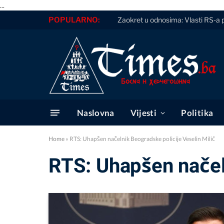
...
POPULARNO:
Zaokret u odnosima: Vlasti RS-a 
Naslovna
Vijesti
Politika
Home
»
RTS: Uhapšen načelnik Beogradske policije Veselin Milić
RTS: Uhapšen načeln