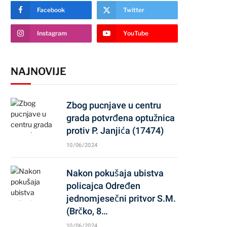
Facebook
Twitter
Instagram
YouTube
NAJNOVIJE
Zbog pucnjave u centru
grada potvrđena optužnica
protiv P. Janjića (17474)
10/06/2024
Nakon pokušaja ubistva
policajca Određen
jednomjesečni pritvor S.M.
(Brčko, 8…
10/06/2024