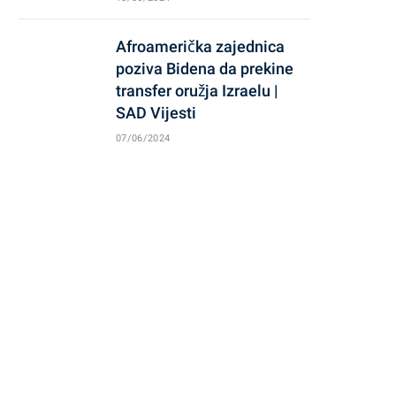
Afroamerička zajednica
poziva Bidena da prekine
transfer oružja Izraelu |
SAD Vijesti
07/06/2024