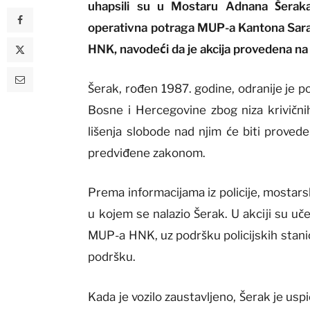
uhapsili su u Mostaru Adnana Šeraka 
operativna potraga MUP-a Kantona Saraje
HNK, navodeći da je akcija provedena na 
Šerak, rođen 1987. godine, odranije je p
Bosne i Hercegovine zbog niza krivični
lišenja slobode nad njim će biti proved
predviđene zakonom.
Prema informacijama iz policije, mostarski
u kojem se nalazio Šerak. U akciji su uče
MUP-a HNK, uz podršku policijskih stanic
podršku.
Kada je vozilo zaustavljeno, Šerak je usp