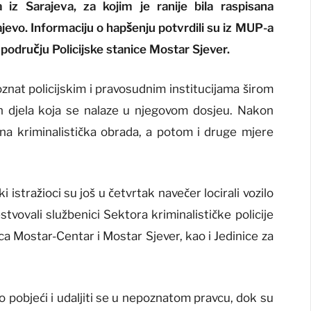
iz Sarajeva, za kojim je ranije bila raspisana
vo. Informaciju o hapšenju potvrdili su iz MUP-a
području Policijske stanice Mostar Sjever.
oznat policijskim i pravosudnim institucijama širom
h djela koja se nalaze u njegovom dosjeu. Nakon
ena kriminalistička obrada, a potom i druge mjere
 istražioci su još u četvrtak navečer locirali vozilo
stvovali službenici Sektora kriminalističke policije
a Mostar-Centar i Mostar Sjever, kao i Jedinice za
io pobjeći i udaljiti se u nepoznatom pravcu, dok su