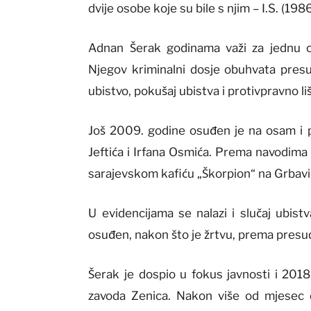
dvije osobe koje su bile s njim – I.S. (198
Adnan Šerak godinama važi za jednu 
Njegov kriminalni dosje obuhvata presud
ubistvo, pokušaj ubistva i protivpravno l
Još 2009. godine osuđen je na osam i 
Jeftića i Irfana Osmića. Prema navodima 
sarajevskom kafiću „Škorpion“ na Grbavi
U evidencijama se nalazi i slučaj ubist
osuđen, nakon što je žrtvu, prema presu
Šerak je dospio u fokus javnosti i 201
zavoda Zenica. Nakon više od mjesec 