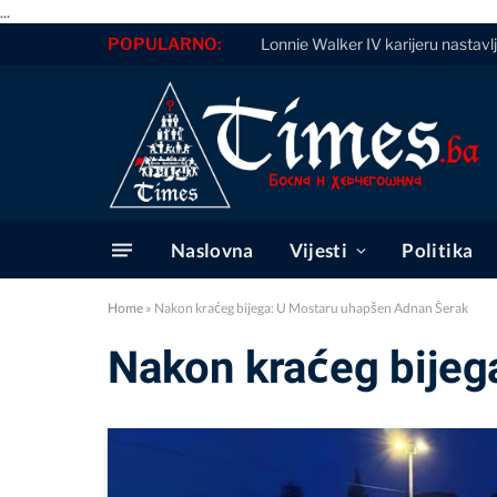
...
POPULARNO:
Lonnie Walker IV karijeru nastavl
Naslovna
Vijesti
Politika
Home
»
Nakon kraćeg bijega: U Mostaru uhapšen Adnan Šerak
Nakon kraćeg bijeg