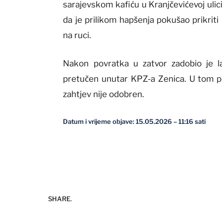
sarajevskom kafiću u Kranjčevićevoj ulici
da je prilikom hapšenja pokušao prikriti i
na ruci.
Nakon povratka u zatvor zadobio je l
pretučen unutar KPZ-a Zenica. U tom per
zahtjev nije odobren.
Datum i vrijeme objave: 15.05.2026 – 11:16 sati
SHARE.