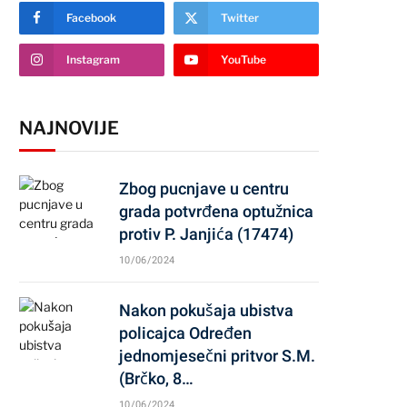
Facebook
Twitter
Instagram
YouTube
NAJNOVIJE
Zbog pucnjave u centru
grada potvrđena optužnica
protiv P. Janjića (17474)
10/06/2024
Nakon pokušaja ubistva
policajca Određen
jednomjesečni pritvor S.M.
(Brčko, 8…
10/06/2024