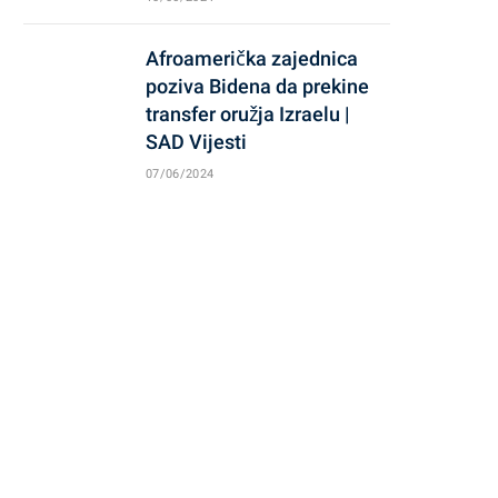
Afroamerička zajednica
poziva Bidena da prekine
transfer oružja Izraelu |
SAD Vijesti
07/06/2024