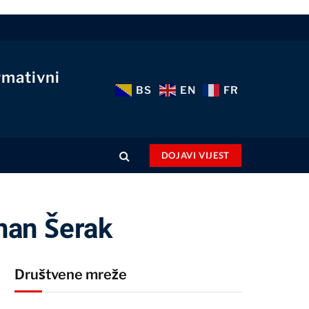
rmativni
BS
EN
FR
DOJAVI VIJEST
nan Šerak
Društvene mreže