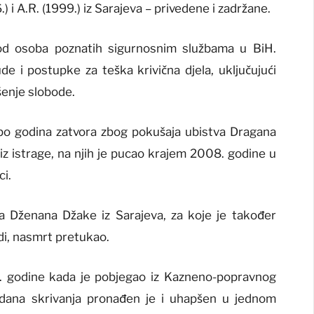
6.) i A.R. (1999.) iz Sarajeva – privedene i zadržane.
od osoba poznatih sigurnosnim službama u BiH.
e i postupke za teška krivična djela, uključujući
išenje slobode.
po godina zatvora zbog pokušaja ubistva Dragana
iz istrage, na njih je pucao krajem 2008. godine u
ci.
va Dženana Džake iz Sarajeva, za koje je također
di, nasmrt pretukao.
8. godine kada je pobjegao iz Kazneno-popravnog
dana skrivanja pronađen je i uhapšen u jednom