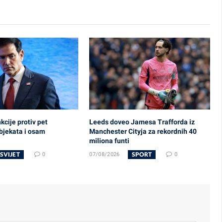
cije protiv pet
Leeds doveo Jamesa Trafforda iz
bjekata i osam
Manchester Cityja za rekordnih 40
miliona funti
SVIJET
SPORT
0
07/08/2026
0