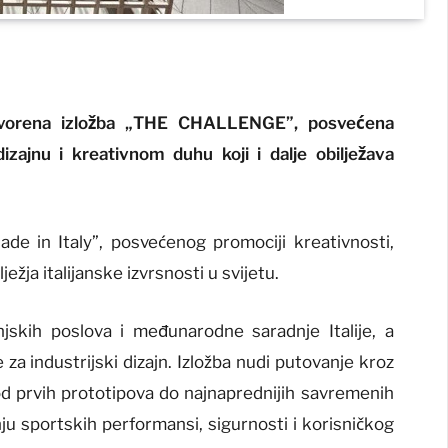
tvorena izložba „THE CHALLENGE”, posvećena
izajnu i kreativnom duhu koji i dalje obilježava
Made in Italy”, posvećenog promociji kreativnosti,
lježja italijanske izvrsnosti u svijetu.
njskih poslova i međunarodne saradnje Italije, a
a industrijski dizajn. Izložba nudi putovanje kroz
: od prvih prototipova do najnaprednijih savremenih
nju sportskih performansi, sigurnosti i korisničkog