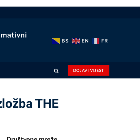
rmativni
BS
EN
FR
DOJAVI VIJEST
zložba THE
Društvene mreže