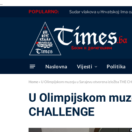
...
POPULARNO:
Sudar vlakova u Hrvatskoj: Ima ozli
Naslovna
Vijesti
Politika
Home
»
U Olimpijskom muzeju u Sarajevu otvorena izložba THE 
U Olimpijskom muze
CHALLENGE