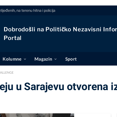
jeđenih, na terenu hitna i policija
Dobrodošli na Političko Nezavisni Info
Portal
Kolumne
Magazin
Sport
CHALLENGE
ju u Sarajevu otvorena i