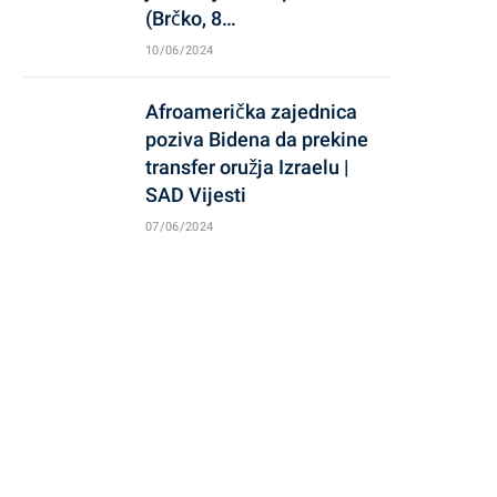
(Brčko, 8…
10/06/2024
Afroamerička zajednica
poziva Bidena da prekine
transfer oružja Izraelu |
SAD Vijesti
07/06/2024