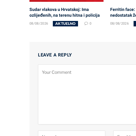
Sudar vlakova u Hrvatskoj: Ima
Ferritin face:
ozlijeđenih, na terenu hitna i policija
nedostatak ž
AKTUELNO
08/08/2026
0
08/08/2026
LEAVE A REPLY