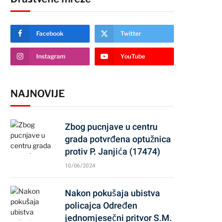
Facebook
Twitter
Instagram
YouTube
NAJNOVIJE
Zbog pucnjave u centru
grada potvrđena optužnica
protiv P. Janjića (17474)
10/06/2024
Nakon pokušaja ubistva
policajca Određen
jednomjesečni pritvor S.M.