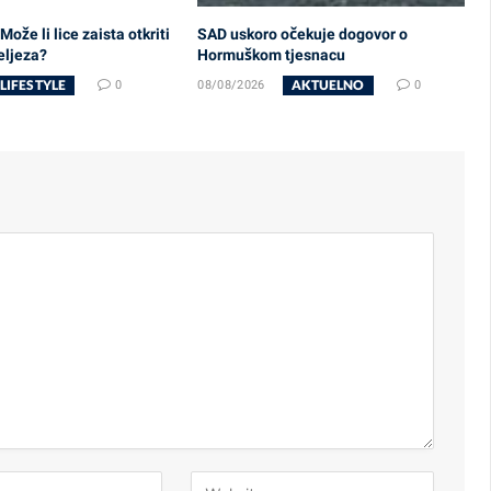
 Može li lice zaista otkriti
SAD uskoro očekuje dogovor o
eljeza?
Hormuškom tjesnacu
LIFESTYLE
AKTUELNO
0
08/08/2026
0