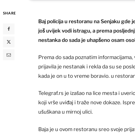
SHARE
Baj policija u restoranu na Senjaku gde 
još uvijek vodi istragu, a prema posljed
nestanka do sada je uhapšeno osam oso
Prema do sada poznatim informacijama,
prijavila je nestanak i rekla da su se pos
kada je on u to vreme boravio. u restora
Telegraf.rs je izašao na lice mesta i uver
koji vrše uviđaj i traže nove dokaze. Isp
ušuškana u mirnoj ulici.
Baja je u ovom restoranu sreo svoje prijat