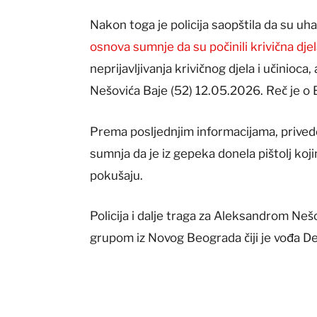
Nakon toga je policija saopštila da su uh
osnova sumnje da su počinili krivična dje
neprijavljivanja krivičnog djela i učinioc
Nešovića Baje (52) 12.05.2026. Reč je o B
Prema posljednjim informacijama, privede
sumnja da je iz gepeka donela pištolj koj
pokušaju.
Policija i dalje traga za Aleksandrom Ne
grupom iz Novog Beograda čiji je vođa De