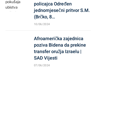
policajca Određen
jednomjesečni pritvor S.M.
(Brčko, 8…
10/06/2024
Afroamerička zajednica
poziva Bidena da prekine
transfer oružja Izraelu |
SAD Vijesti
07/06/2024