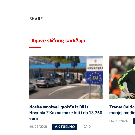
SHARE.
Objave sličnog sadržaja
Nosite smokve i grožđe iz BiH u
Trener Celtic
Hrvatsku? Kazna može biti i do 13.260
manjoj medici
eura
06/08/2026
AKTUELNO
06/08/2026
0