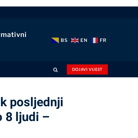
rmativni
BS
EN
FR
DOJAVI VIJEST
k posljednji
 8 ljudi –