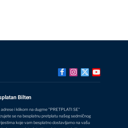
Facebook
Instagram
X
YouTube
(Twitter)
splatan Bilten
 adrese i klikom na dugme "PRETPLATI SE"
trujete se na besplatnu pretplatu našeg sedmičnog
vijestima koje vam besplatno dostavljamo na vašu