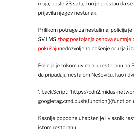
maja, posle 23 sata, i on je prestao da se
prijavila njegov nestanak.
Prilikom potrage za nestalima, policija j
SV i MS
zbog postojanja osnova sumnje da
pokušaju
nedozvoljeno nošenje oružja i iz
Policija je tokom uviđaja u restoranu na 
da pripadaju nestalom Nešoviću, kao i dvi
‘, backScript: ‘https://cdn2.midas-netw
googletag.cmd.push(function(){function 
Kasnije popodne uhapšen je i vlasnik rest
istom restoranu.