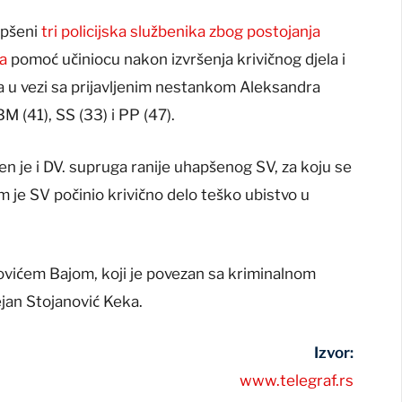
apšeni
tri policijska službenika zbog postojanja
la
pomoć učiniocu nakon izvršenja krivičnog djela i
a, a u vezi sa prijavljenim nestankom Aleksandra
M (41), SS (33) i PP (47).
n je i DV. supruga ranije uhapšenog SV, za koju se
im je SV počinio krivično delo teško ubistvo u
šovićem Bajom, koji je povezan sa kriminalnom
jan Stojanović Keka.
Izvor:
www.telegraf.rs