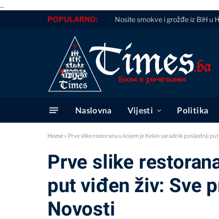
...
POPULARNO:
Nosite smokve i grožđe iz BiH u 
Naslovna
Vijesti
Politika
Home
»
Prve slike restorana u kojem je Kekin saradnik posljednji put
Prve slike restoran
put viđen živ: Sve p
Novosti