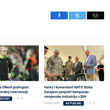
Facebook
Twitter
Email
a ONeill podvrgnut
Helez i komandant NATO štaba
nskoj intervenciji
Sarajevo posjetili kompanije
namjenske industrije u BiH
SPORT
0
AKTUELNO
06/08/2026
0