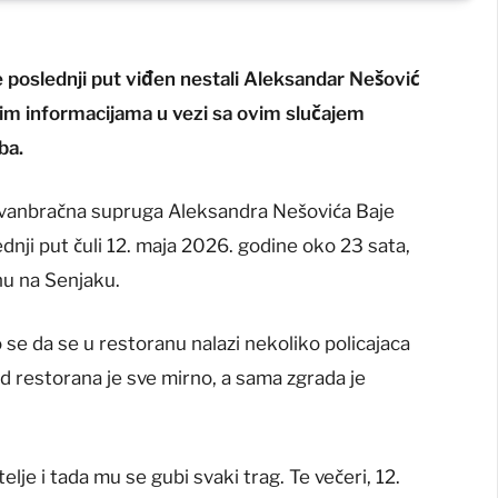
je poslednji put viđen nestali Aleksandar Nešović
njim informacijama u vezi sa ovim slučajem
ba.
 vanbračna supruga Aleksandra Nešovića Baje
lednji put čuli 12. maja 2026. godine oko 23 sata,
nu na Senjaku.
io se da se u restoranu nalazi nekoliko policajaca
red restorana je sve mirno, a sama zgrada je
elje i tada mu se gubi svaki trag. Te večeri, 12.