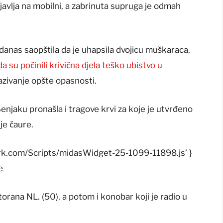
 javlja na mobilni, a zabrinuta supruga je odmah
e danas saopštila da je uhapsila dvojicu muškaraca,
 su počinili krivična djela teško ubistvo u
azivanje opšte opasnosti.
Senjaku pronašla i tragove krvi za koje je utvrđeno
je čaure.
ork.com/Scripts/midasWidget-25-1099-11898.js’ }
e
orana NL. (50), a potom i konobar koji je radio u