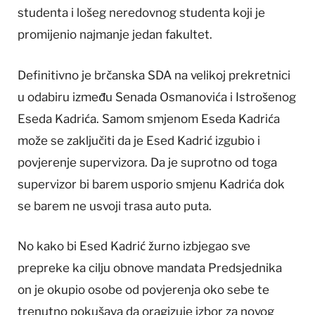
studenta i lošeg neredovnog studenta koji je
promijenio najmanje jedan fakultet.
Definitivno je brčanska SDA na velikoj prekretnici
u odabiru između Senada Osmanovića i Istrošenog
Eseda Kadrića. Samom smjenom Eseda Kadrića
može se zaključiti da je Esed Kadrić izgubio i
povjerenje supervizora. Da je suprotno od toga
supervizor bi barem usporio smjenu Kadrića dok
se barem ne usvoji trasa auto puta.
No kako bi Esed Kadrić žurno izbjegao sve
prepreke ka cilju obnove mandata Predsjednika
on je okupio osobe od povjerenja oko sebe te
trenutno pokušava da oragizuje izbor za novog