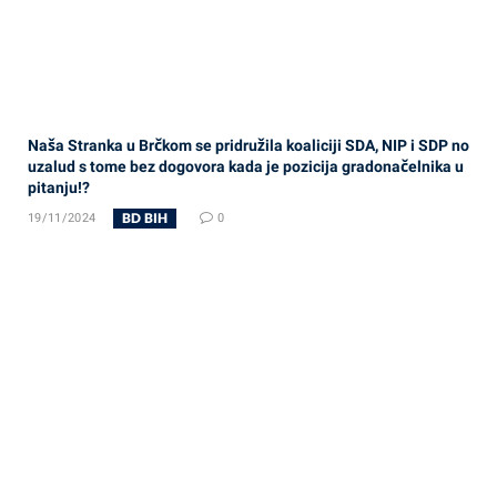
Naša Stranka u Brčkom se pridružila koaliciji SDA, NIP i SDP no
uzalud s tome bez dogovora kada je pozicija gradonačelnika u
pitanju!?
BD BIH
19/11/2024
0