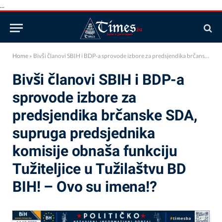
...
Home
»
Bivši članovi SBIH i BDP-a sprovode izbore za predsjendika brčanske SDA, supruga predsjednika komisije obnaša funkciju Tužiteljice u Tužilaštvu BD BIH! – Ovo su imena!?
Bivši članovi SBIH i BDP-a
sprovode izbore za
predsjendika brčanske SDA,
supruga predsjednika
komisije obnaša funkciju
Tužiteljice u Tužilaštvu BD
BIH! – Ovo su imena!?