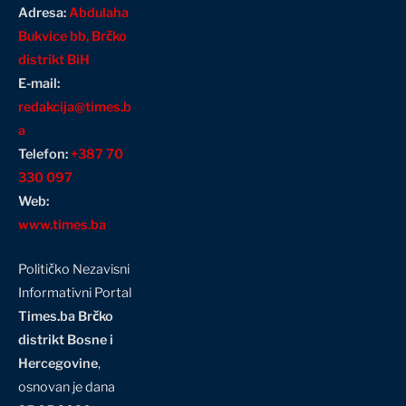
Adresa:
Abdulaha
Bukvice bb, Brčko
distrikt BiH
E-mail:
redakcija@times.b
a
Telefon:
+387 70
330 097
Web:
www.times.ba
Političko Nezavisni
Informativni Portal
Times.ba Brčko
distrikt Bosne i
Hercegovine
,
osnovan je dana