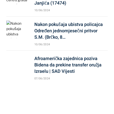
Janjića (17474)
10/06/2024
Nakon pokušaja ubistva policajca
Određen jednomjesečni pritvor
S.M. (Brčko, 8…
10/06/2024
Afroamerička zajednica poziva
Bidena da prekine transfer oružja
Izraelu | SAD Vijesti
07/06/2024