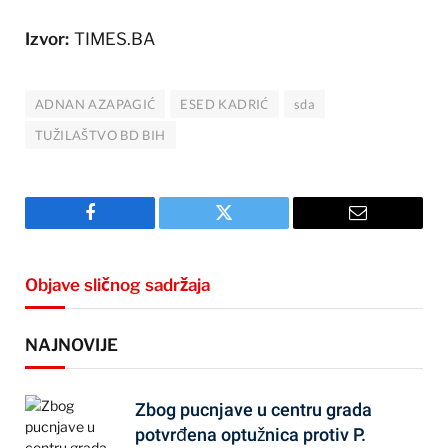
Izvor:
TIMES.BA
ADNAN AZAPAGIĆ
ESED KADRIĆ
sda
TUŽILAŠTVO BD BIH
Facebook
Twitter
Email
Objave sličnog sadržaja
NAJNOVIJE
Zbog pucnjave u centru grada
potvrđena optužnica protiv P.