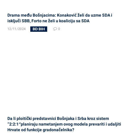
Drama među Bošnjacima: Konaković želi da uzme SDA i
isključi SBB, Forto ne želi u koaliciju sa SDA
BD BIH
12/11/2024
0
Da li ploitički predstavnici Bošnjaka i Srba kroz sistem
“2:2:1″planiraju nametanjem ovog modela prevariti i udaljiti
Hrvate od funkcije gradonačelnika?