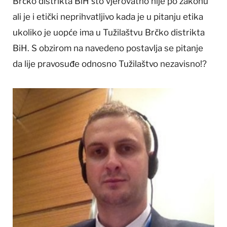
Brčko distrikta BiH što vjerovatno nije po zakonu
ali je i etički neprihvatljivo kada je u pitanju etika
ukoliko je uopće ima u Tužilaštvu Brčko distrikta
BiH. S obzirom na navedeno postavlja se pitanje
da lije pravosuđe odnosno Tužilaštvo nezavisno!?