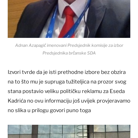
Adnan Azapagić imenovani Predsjednik komisije za izbor
Predsjednika brčanske SDA
Izvori tvrde da je isti prethodne izbore bez obzira
na to što mu je supruga tužiteljica na prozor svog
stana postavio veliku političku reklamu za Eseda
Kadrića no ovu informaciju još uvijek provjeravamo
no slika u prilogu govori puno toga