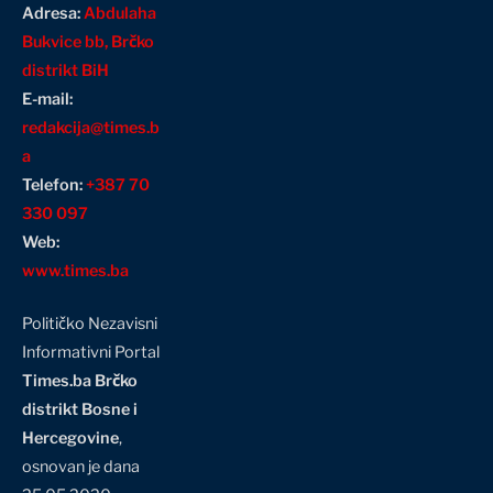
Adresa:
Abdulaha
Bukvice bb, Brčko
distrikt BiH
E-mail:
redakcija@times.b
a
Telefon:
+387 70
330 097
Web:
www.times.ba
Političko Nezavisni
Informativni Portal
Times.ba Brčko
distrikt Bosne i
Hercegovine
,
osnovan je dana