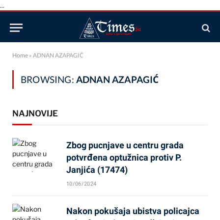
...
Home
»
ADNAN AZAPAGIĆ
BROWSING:
ADNAN AZAPAGIĆ
NAJNOVIJE
Zbog pucnjave u centru grada
potvrđena optužnica protiv P.
Janjića (17474)
10/06/2024
Nakon pokušaja ubistva policajca