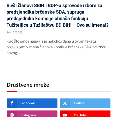
Bivši članovi SBIH i BDP-a sprovode izbore za
predsjendika brčanske SDA, supruga
predsjednika komisije obnaša funkciju
Tužiteljice u Tužilaštvu BD BIH! – Ovo su imena!?
14/12/2023
Kao što smo i najavili rije nekoliko dana u ovom tekstu
objavljujemo imena članova komisije brčanske SDA pri izboru
novog…
Društvene mreže
Facebook
Twitter
Instagram
YouTube