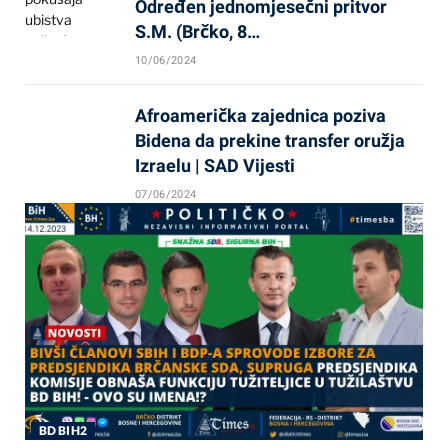
Određen jednomjesečni pritvor
S.M. (Brčko, 8…
10/06/2024
Afroamerička zajednica poziva
Bidena da prekine transfer oružja
Izraelu | SAD Vijesti
07/06/2024
BD BIH2