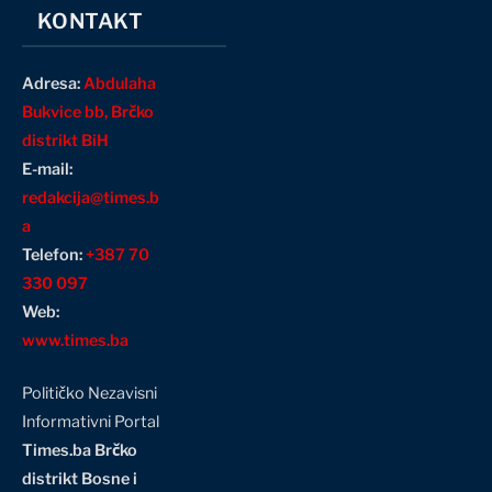
KONTAKT
Adresa:
Abdulaha
Bukvice bb, Brčko
distrikt BiH
E-mail:
redakcija@times.b
a
Telefon:
+387 70
330 097
Web:
www.times.ba
Političko Nezavisni
Informativni Portal
Times.ba Brčko
distrikt Bosne i