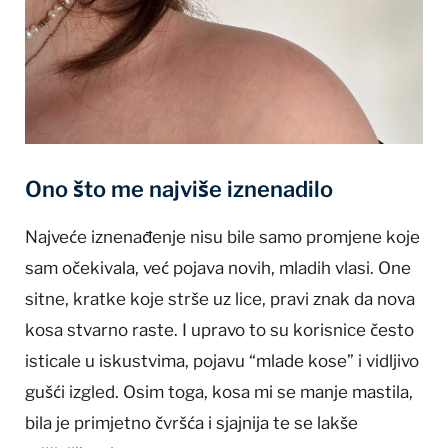
Ono što me najviše iznenadilo
Najveće iznenađenje nisu bile samo promjene koje
sam očekivala, već pojava novih, mladih vlasi. One
sitne, kratke koje strše uz lice, pravi znak da nova
kosa stvarno raste. I upravo to su korisnice često
isticale u iskustvima, pojavu “mlade kose” i vidljivo
gušći izgled. Osim toga, kosa mi se manje mastila,
bila je primjetno čvršća i sjajnija te se lakše