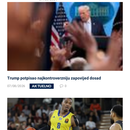
Trump potpisao najkontroverzniju zapovijed dosad
AKTUELNO
07/08/2026
0