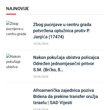
NAJNOVIJE
Zbog pucnjave u centru grada
potvrđena optužnica protiv P.
Janjića (17474)
10/06/2024
Nakon pokušaja ubistva policajca
Određen jednomjesečni pritvor
S.M. (Brčko, 8…
10/06/2024
Afroamerička zajednica poziva
Bidena da prekine transfer oružja
Izraelu | SAD Vijesti
07/06/2024