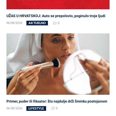
UŽAS U HRVATSKOJ: Auto se prepolovio, poginulo troje ljudi
AKTUELNO
06/08/2026
0
Primer, puder ili fiksator: što najdulje drži šminku postojanom
LIFESTYLE
06/08/2026
0