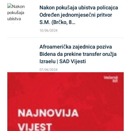
Nakon pokušaja ubistva policajca
Određen jednomjesečni pritvor
S.M. (Brčko, 8…
10/06/2024
Afroamerička zajednica poziva
Bidena da prekine transfer oružja
Izraelu | SAD Vijesti
07/06/2024