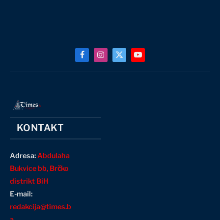
Facebook
Instagram
X
YouTube
(Twitter)
KONTAKT
Adresa:
Abdulaha
Bukvice bb, Brčko
distrikt BiH
E-mail:
redakcija@times.b
a