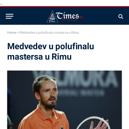
...
Home
»
Medvedev u polufinalu mastersa u Rimu
Medvedev u polufinalu
mastersa u Rimu