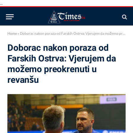
...
Home
»
Doborac nakon poraza od Farskih Ostrva: Vjerujem da možemo preokrenuti u revanšu
Doborac nakon poraza od
Farskih Ostrva: Vjerujem da
možemo preokrenuti u
revanšu