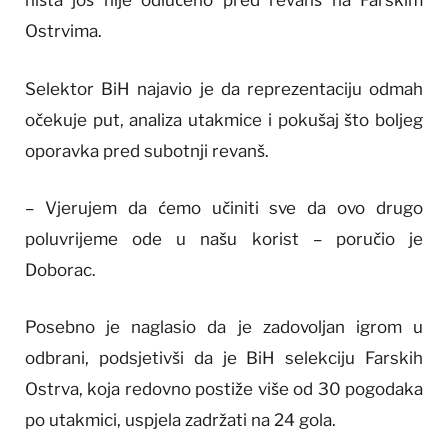
ništa još nije odlučeno pred revanš na Farskim
Ostrvima.
Selektor BiH najavio je da reprezentaciju odmah
očekuje put, analiza utakmice i pokušaj što boljeg
oporavka pred subotnji revanš.
– Vjerujem da ćemo učiniti sve da ovo drugo
poluvrijeme ode u našu korist – poručio je
Doborac.
Posebno je naglasio da je zadovoljan igrom u
odbrani, podsjetivši da je BiH selekciju Farskih
Ostrva, koja redovno postiže više od 30 pogodaka
po utakmici, uspjela zadržati na 24 gola.