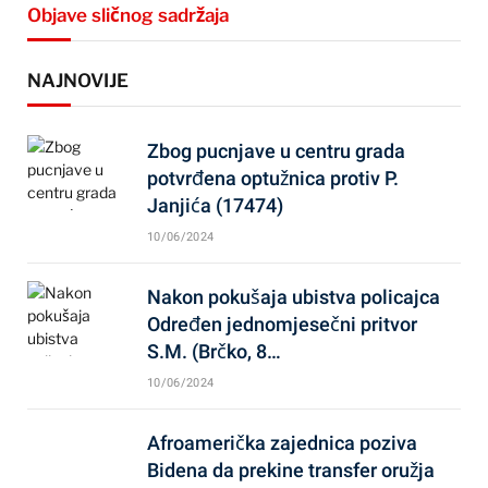
Objave sličnog sadržaja
NAJNOVIJE
Zbog pucnjave u centru grada
potvrđena optužnica protiv P.
Janjića (17474)
10/06/2024
Nakon pokušaja ubistva policajca
Određen jednomjesečni pritvor
S.M. (Brčko, 8…
10/06/2024
Afroamerička zajednica poziva
Bidena da prekine transfer oružja