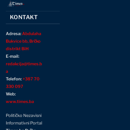
KONTAKT
Adresa:
Abdulaha
Bukvice bb, Brčko
distrikt BiH
E-mail:
redakcija@times.b
a
Telefon:
+387 70
330 097
Web:
www.times.ba
Političko Nezavisni
Informativni Portal