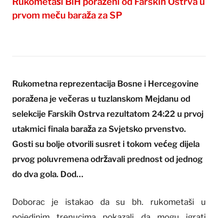
Rukometaši BiH poraženi od Farskih Ostrva u
prvom meču baraža za SP
Rukometna reprezentacija Bosne i Hercegovine
poražena je večeras u tuzlanskom Mejdanu od
selekcije Farskih Ostrva rezultatom 24:22 u prvoj
utakmici finala baraža za Svjetsko prvenstvo.
Gosti su bolje otvorili susret i tokom većeg dijela
prvog poluvremena održavali prednost od jednog
do dva gola. Dod…
Doborac je istakao da su bh. rukometaši u
pojedinim trenucima pokazali da mogu igrati