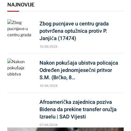
NAJNOVIJE
Zbog pucnjave u centru grada
potvrđena optužnica protiv P.
Janjića (17474)
10/06/2024
Nakon pokušaja ubistva policajca
Određen jednomjesečni pritvor
S.M. (Brčko, 8…
10/06/2024
Afroamerička zajednica poziva
Bidena da prekine transfer oružja
Izraelu | SAD Vijesti
07/06/2024