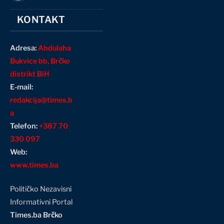
KONTAKT
Adresa:
Abdulaha
Bukvice bb, Brčko
distrikt BiH
E-mail:
redakcija@times.b
a
Telefon:
+387 70
330 097
Web:
www.times.ba
Političko Nezavisni
Informativni Portal
Times.ba Brčko