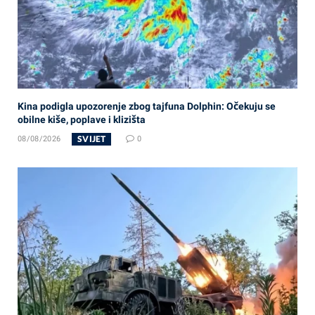
Kina podigla upozorenje zbog tajfuna Dolphin: Očekuju se
obilne kiše, poplave i klizišta
SVIJET
08/08/2026
0