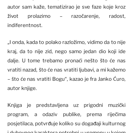
autor sam kaže, tematizirao je sve faze koje kroz
život prolazimo – razočarenje, radost,
indiferentnost.
„I onda, kada to polako razložimo, vidimo da to nije
kraj, da to nije zid, nego samo jedan dio koji ide
dalje. U tome trebamo pronaći nešto što će nas
vratiti nazad, što će nas vratiti ljubavi, a mi kažemo
– što će nas vratiti Bogu“, kazao je fra Janko Ćuro,
autor knjige.
Knjiga je predstavljena uz prigodni muzički
program, a odaziv publike, prema riječima
posjetilaca, potvrđuje koliko su događaji kulturnog
i duhovnog karaktera potrebni u vremenu u kojem