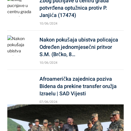
Zbog pucnjave u centru grada
potvrđena optužnica protiv P.
Janjića (17474)
10/06/2024
Nakon pokušaja ubistva policajca
Određen jednomjesečni pritvor
S.M. (Brčko, 8…
10/06/2024
Afroamerička zajednica poziva
Bidena da prekine transfer oružja
Izraelu | SAD Vijesti
07/06/2024