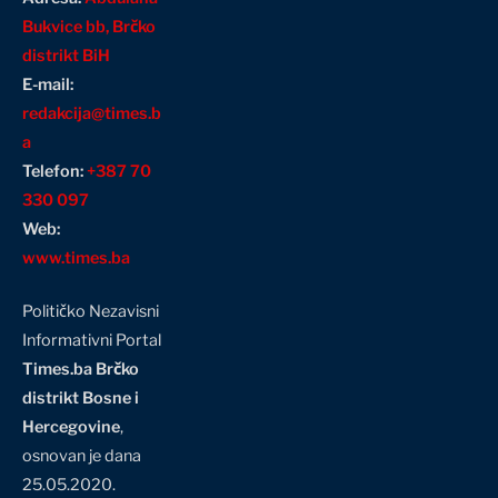
Bukvice bb, Brčko
distrikt BiH
E-mail:
redakcija@times.b
a
Telefon:
+387 70
330 097
Web:
www.times.ba
Političko Nezavisni
Informativni Portal
Times.ba Brčko
distrikt Bosne i
Hercegovine
,
osnovan je dana
25.05.2020.