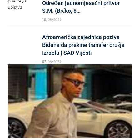
Određen jednomjesečni pritvor
S.M. (Brčko, 8…
10/06/2024
Afroamerička zajednica poziva
Bidena da prekine transfer oružja
Izraelu | SAD Vijesti
07/06/2024