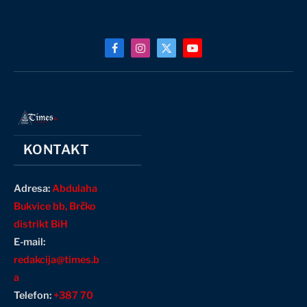
Facebook
Instagram
X
YouTube
(Twitter)
KONTAKT
Adresa:
Abdulaha
Bukvice bb, Brčko
distrikt BiH
E-mail:
redakcija@times.b
a
Telefon:
+387 70