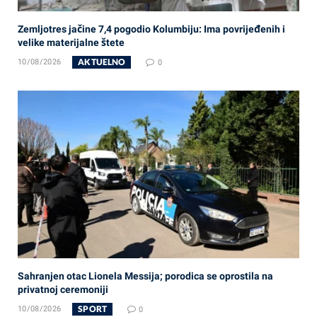
Zemljotres jačine 7,4 pogodio Kolumbiju: Ima povrijeđenih i
velike materijalne štete
AKTUELNO
10/08/2026
0
Sahranjen otac Lionela Messija; porodica se oprostila na
privatnoj ceremoniji
SPORT
10/08/2026
0