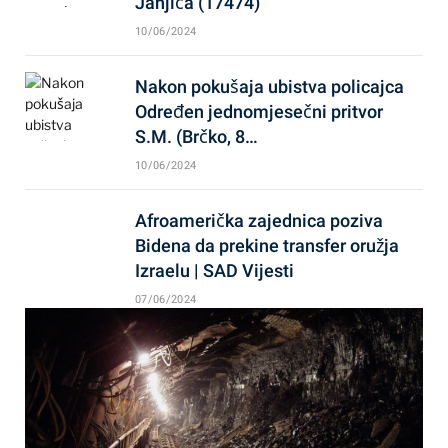
Janjića (17474)
10/06/2024
Nakon pokušaja ubistva policajca
Određen jednomjesečni pritvor
S.M. (Brčko, 8…
10/06/2024
Afroamerička zajednica poziva
Bidena da prekine transfer oružja
Izraelu | SAD Vijesti
07/06/2024