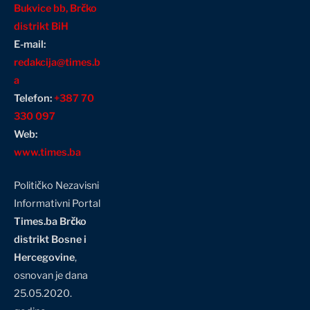
Bukvice bb, Brčko
distrikt BiH
E-mail:
redakcija@times.b
a
Telefon:
+387 70
330 097
Web:
www.times.ba
Političko Nezavisni
Informativni Portal
Times.ba Brčko
distrikt Bosne i
Hercegovine
,
osnovan je dana
25.05.2020.