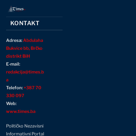
KONTAKT
Adresa:
Abdulaha
Bukvice bb, Brčko
distrikt BiH
E-mail:
redakcija@times.b
a
Telefon:
+387 70
330 097
Web:
www.times.ba
Političko Nezavisni
Informativni Portal