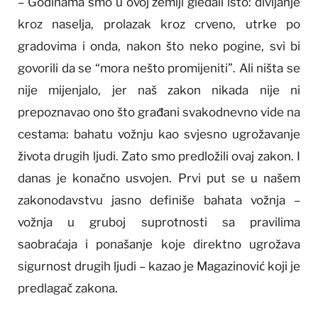
– Godinama smo u ovoj zemlji gledali isto: divljanje
kroz naselja, prolazak kroz crveno, utrke po
gradovima i onda, nakon što neko pogine, svi bi
govorili da se “mora nešto promijeniti”. Ali ništa se
nije mijenjalo, jer naš zakon nikada nije ni
prepoznavao ono što građani svakodnevno vide na
cestama: bahatu vožnju kao svjesno ugrožavanje
života drugih ljudi. Zato smo predložili ovaj zakon. I
danas je konačno usvojen. Prvi put se u našem
zakonodavstvu jasno definiše bahata vožnja –
vožnja u gruboj suprotnosti sa pravilima
saobraćaja i ponašanje koje direktno ugrožava
sigurnost drugih ljudi – kazao je Magazinović koji je
predlagač zakona.