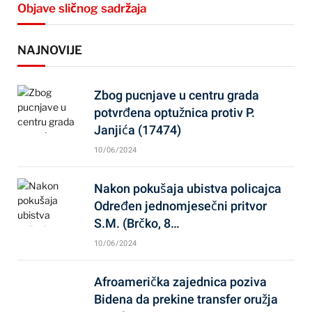
Objave sličnog sadržaja
NAJNOVIJE
Zbog pucnjave u centru grada
potvrđena optužnica protiv P.
Janjića (17474)
10/06/2024
Nakon pokušaja ubistva policajca
Određen jednomjesečni pritvor
S.M. (Brčko, 8…
10/06/2024
Afroamerička zajednica poziva
Bidena da prekine transfer oružja