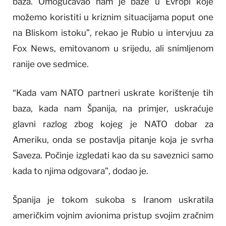
baza. Omogućavao nam je baze u Evropi koje
možemo koristiti u kriznim situacijama poput one
na Bliskom istoku”, rekao je Rubio u intervjuu za
Fox News, emitovanom u srijedu, ali snimljenom
ranije ove sedmice.
“Kada vam NATO partneri uskrate korištenje tih
baza, kada nam Španija, na primjer, uskraćuje
glavni razlog zbog kojeg je NATO dobar za
Ameriku, onda se postavlja pitanje koja je svrha
Saveza. Počinje izgledati kao da su saveznici samo
kada to njima odgovara”, dodao je.
Španija je tokom sukoba s Iranom uskratila
američkim vojnim avionima pristup svojim zračnim