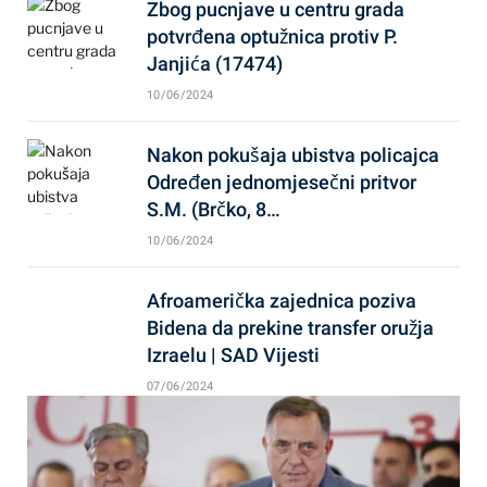
Zbog pucnjave u centru grada
potvrđena optužnica protiv P.
Janjića (17474)
10/06/2024
Nakon pokušaja ubistva policajca
Određen jednomjesečni pritvor
S.M. (Brčko, 8…
10/06/2024
Afroamerička zajednica poziva
Bidena da prekine transfer oružja
Izraelu | SAD Vijesti
07/06/2024