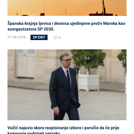
Španska krajnja ljevica i desnica ujedinjene protiv Maroka kao
suorganizatora SP 2030.
SPORT
07/08/2026
0
Vučić najavio skoro raspisivanje izbora i poručio da će prije
kampanje podnijeti ostavku