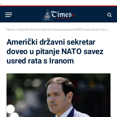
...
Home
»
Američki državni sekretar doveo u pitanje NATO savez usred rata s Iranom
Američki državni sekretar
doveo u pitanje NATO savez
usred rata s Iranom