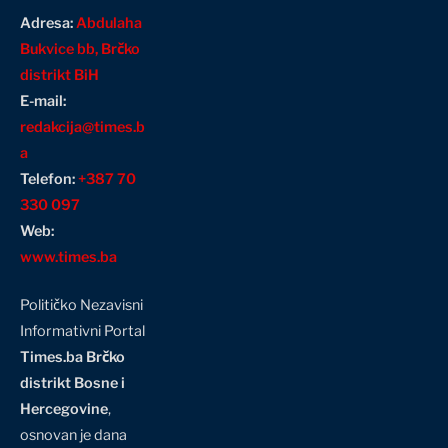
Adresa:
Abdulaha
Bukvice bb, Brčko
distrikt BiH
E-mail:
redakcija@times.b
a
Telefon:
+387 70
330 097
Web:
www.times.ba
Političko Nezavisni
Informativni Portal
Times.ba Brčko
distrikt Bosne i
Hercegovine
,
osnovan je dana