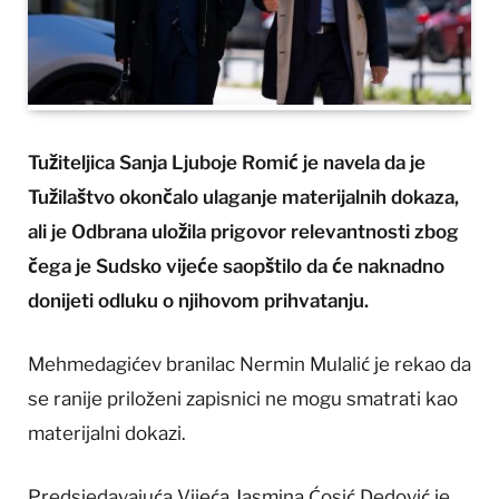
Tužiteljica Sanja Ljuboje Romić je navela da je
Tužilaštvo okončalo ulaganje materijalnih dokaza,
ali je Odbrana uložila prigovor relevantnosti zbog
čega je Sudsko vijeće saopštilo da će naknadno
donijeti odluku o njihovom prihvatanju.
Mehmedagićev branilac Nermin Mulalić je rekao da
se ranije priloženi zapisnici ne mogu smatrati kao
materijalni dokazi.
Predsjedavajuća Vijeća Jasmina Ćosić Dedović je