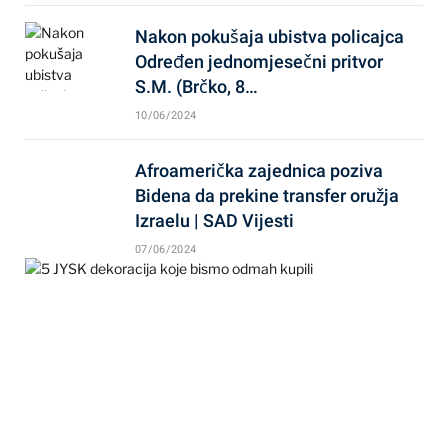
Nakon pokušaja ubistva policajca
Određen jednomjesečni pritvor
S.M. (Brčko, 8…
10/06/2024
Afroamerička zajednica poziva
Bidena da prekine transfer oružja
Izraelu | SAD Vijesti
07/06/2024