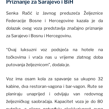
Priznanje za Sarajevo i BiH
Senka Račić iz Javnog preduzeća Željeznice
Federacije Bosne i Hercegovine kazala je da
dolazak ovog voza predstavlja značajno priznanje
za Sarajevo i Bosnu i Hercegovinu.
“Ovaj luksuzni voz podsjeća na hotele na
točkovima i vraća nas u vrijeme zlatnog doba
putovanja željeznicom”, dodala je.
Voz ima osam kola za spavanje sa ukupno 32
kabine, dva restoran-vagona i bar-vagon. Rute se
planiraju unaprijed i odvijaju van redovnog
željezničkog saobraćaja. Kapacitet voza je do 80
putnika, a cijene potvrđuju ekskluzivnost ovog