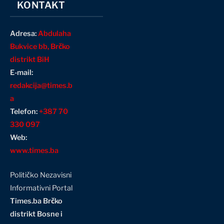
KONTAKT
Adresa:
Abdulaha
Bukvice bb, Brčko
distrikt BiH
E-mail:
redakcija@times.b
a
Telefon:
+387 70
330 097
Web:
www.times.ba
Političko Nezavisni
Informativni Portal
Times.ba Brčko
distrikt Bosne i