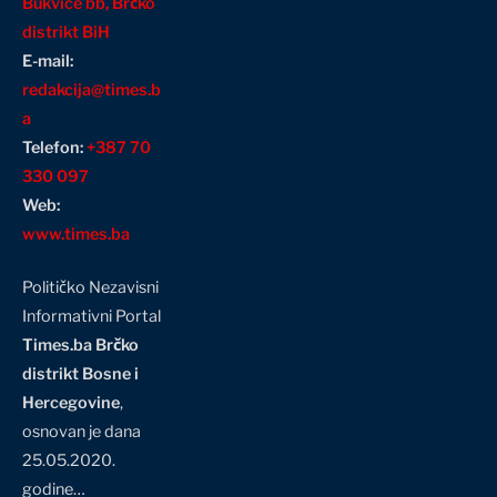
Bukvice bb, Brčko
distrikt BiH
E-mail:
redakcija@times.b
a
Telefon:
+387 70
330 097
Web:
www.times.ba
Političko Nezavisni
Informativni Portal
Times.ba Brčko
distrikt Bosne i
Hercegovine
,
osnovan je dana
25.05.2020.
godine…