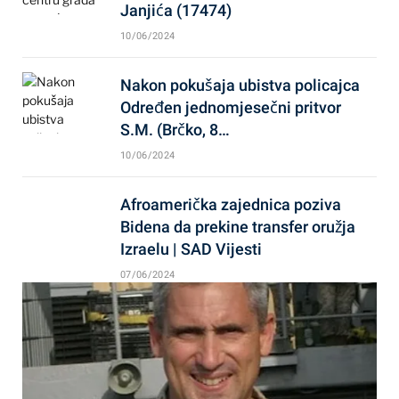
Janjića (17474)
10/06/2024
Nakon pokušaja ubistva policajca
Određen jednomjesečni pritvor
S.M. (Brčko, 8…
10/06/2024
Afroamerička zajednica poziva
Bidena da prekine transfer oružja
Izraelu | SAD Vijesti
07/06/2024