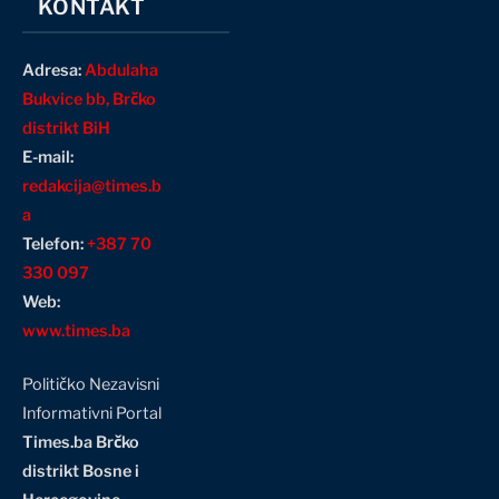
KONTAKT
Adresa:
Abdulaha
Bukvice bb, Brčko
distrikt BiH
E-mail:
redakcija@times.b
a
Telefon:
+387 70
330 097
Web:
www.times.ba
Političko Nezavisni
Informativni Portal
Times.ba Brčko
distrikt Bosne i