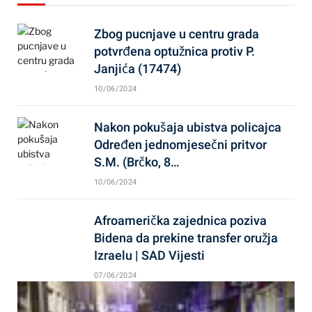
Zbog pucnjave u centru grada
potvrđena optužnica protiv P.
Janjića (17474)
10/06/2024
Nakon pokušaja ubistva policajca
Određen jednomjesečni pritvor
S.M. (Brčko, 8…
10/06/2024
Afroamerička zajednica poziva
Bidena da prekine transfer oružja
Izraelu | SAD Vijesti
07/06/2024