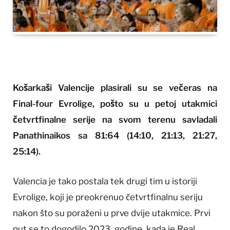
Košarkaši Valencije plasirali su se večeras na
Final-four Evrolige, pošto su u petoj utakmici
četvrtfinalne serije na svom terenu savladali
Panathinaikos sa 81:64 (14:10, 21:13, 21:27,
25:14).
Valencia je tako postala tek drugi tim u istoriji
Evrolige, koji je preokrenuo četvrtfinalnu seriju
nakon što su poraženi u prve dvije utakmice. Prvi
put se to dogodilo 2023. godine, kada je Real