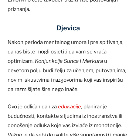
priznanja.
Djevica
Nakon perioda mentalnog umora i preispitivanja,
danas biste mogli osjetiti da vam se vraća
optimizam.
Konjunkcija Sunca i Merkura
u
devetom polju budi želju za učenjem, putovanjima,
novim iskustvima i razgovorima koji vas inspirišu
da razmišljate šire nego inače.
Ovo je odličan dan za
edukacije
, planiranje
budućnosti, kontakte s ljudima iz inostranstva ili
donošenje odluka koje vas izvlače iz monotonije.
Važno je da sebi dozvolite
više spontanosti
i manje