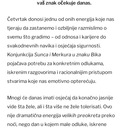
vaš znak očekuje danas.
Četvrtak donosi jednu od onih energija koje nas
tjeraju da zastanemo i ozbiljnije razmislimo o
svemu što gradimo – od odnosa i karijere do
svakodnevnih navika i osjećaja sigurnosti.
Konjunkcija
Sunca i Merkura u znaku Bika
pojačava potrebu za konkretnim odlukama,
iskrenim razgovorima i racionalnijim pristupom
stvarima koje nas emotivno opterećuju.
Mnogi će danas imati osjećaj da konačno jasnije
vide šta žele, ali i šta više ne žele tolerisati. Ovo
nije
dramatična energija velikih preokreta
preko
noći, nego dan u kojem male odluke, iskrene