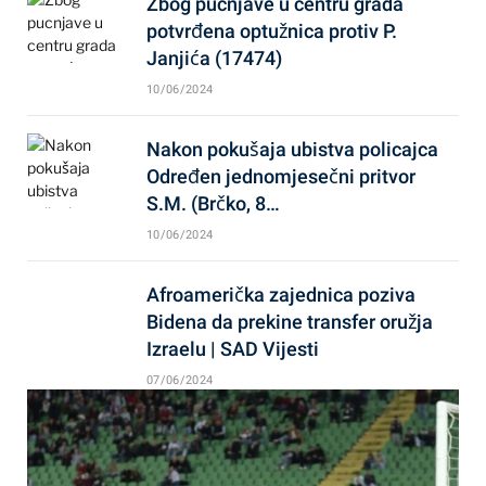
Zbog pucnjave u centru grada
potvrđena optužnica protiv P.
Janjića (17474)
10/06/2024
Nakon pokušaja ubistva policajca
Određen jednomjesečni pritvor
S.M. (Brčko, 8…
10/06/2024
Afroamerička zajednica poziva
Bidena da prekine transfer oružja
Izraelu | SAD Vijesti
07/06/2024