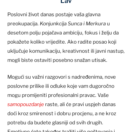
Lav
Poslovni život danas postaje vaša glavna
preokupacija.
Konjunkcija Sunca i Merkura
u
desetom polju pojačava ambiciju, fokus i želju da
pokažete koliko vrijedite. Ako radite posao koji
uključuje komunikaciju, kreativnost ili javni nastup,
mogli biste ostaviti posebno snažan utisak.
Mogući su važni razgovori s nadređenima, nove
poslovne prilike ili odluke koje vam dugoročno
mogu promijeniti profesionalni pravac. Vaše
samopouzdanje
raste, ali će pravi uspjeh danas
doći kroz smirenost i dobru procjenu, a ne kroz
potrebu da budete glasniji od svih drugih.
Emotivno ćete također tražiti više poštovanja i