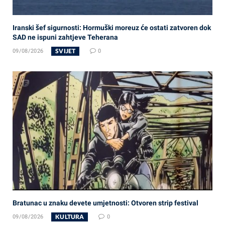
Iranski šef sigurnosti: Hormuški moreuz će ostati zatvoren dok
SAD ne ispuni zahtjeve Teherana
SVIJET
09/08/2026
0
Bratunac u znaku devete umjetnosti: Otvoren strip festival
KULTURA
09/08/2026
0