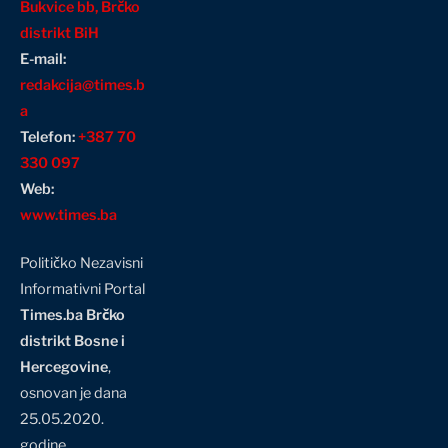
Bukvice bb, Brčko
distrikt BiH
E-mail:
redakcija@times.b
a
Telefon:
+387 70
330 097
Web:
www.times.ba
Političko Nezavisni
Informativni Portal
Times.ba Brčko
distrikt Bosne i
Hercegovine
,
osnovan je dana
25.05.2020.
godine…