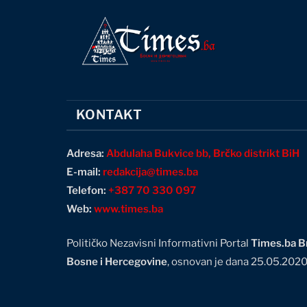
KONTAKT
Adresa:
Abdulaha Bukvice bb, Brčko distrikt BiH
E-mail:
redakcija@times.ba
Telefon:
+387 70 330 097
Web:
www.times.ba
Političko Nezavisni Informativni Portal
Times.ba Br
Bosne i Hercegovine
, osnovan je dana 25.05.202