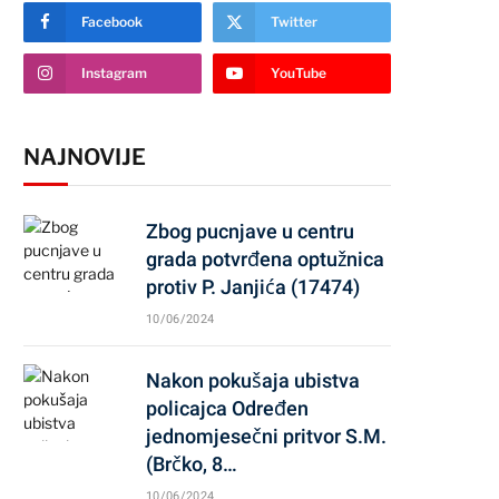
Facebook
Twitter
Instagram
YouTube
NAJNOVIJE
Zbog pucnjave u centru
grada potvrđena optužnica
protiv P. Janjića (17474)
10/06/2024
Nakon pokušaja ubistva
policajca Određen
jednomjesečni pritvor S.M.
(Brčko, 8…
10/06/2024