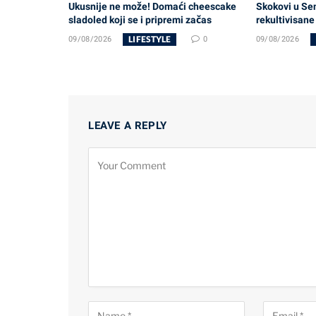
Ukusnije ne može! Domaći cheescake
Skokovi u Sen
sladoled koji se i pripremi začas
rekultivisane
LIFESTYLE
09/08/2026
0
09/08/2026
LEAVE A REPLY