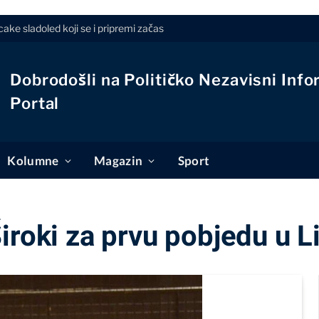
ke sladoled koji se i pripremi začas
Dobrodošli na Političko Nezavisni Info
Portal
Kolumne
Magazin
Sport
iroki za prvu pobjedu u Li