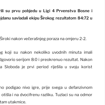
ili su prvu pobjedu u Ligi 4 Prvenstva Bosne i
danu savladali ekipu Širokog rezultatom 84:72 u
je Široki nakon večerašnjeg poraza na omjeru 2-2.
kog koji su nakon nekoliko uvodnih minuta imali
odgovorio serijom 8:0 i preokrenuo rezultat. Nakon
 Sloboda je prvi period riješila u svoju korist
no podigao nivo igre, prije svega u defanzivnom
otišla i na dvocifrenu razliku. Tuzlaci su na odmor
 ritam utakmice.