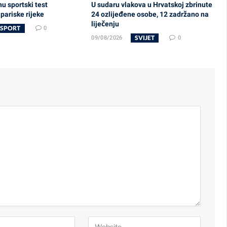
u sportski test
U sudaru vlakova u Hrvatskoj zbrinute
 pariske rijeke
24 ozlijeđene osobe, 12 zadržano na
liječenju
SPORT
0
SVIJET
09/08/2026
0