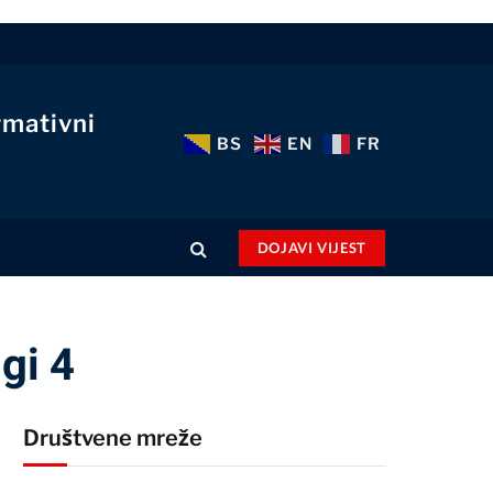
rmativni
BS
EN
FR
DOJAVI VIJEST
gi 4
Društvene mreže