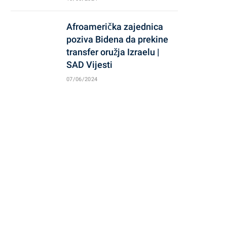
Afroamerička zajednica
poziva Bidena da prekine
transfer oružja Izraelu |
SAD Vijesti
07/06/2024