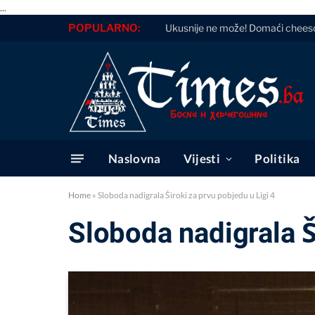
...
POPULARNO:
Ukusnije ne može! Domaći cheesca
Naslovna
Vijesti
Politika
Home
»
Sloboda nadigrala Široki za prvu pobjedu u Ligi 4
Sloboda nadigrala Š