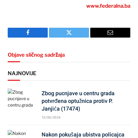
www.federalna.ba
Facebook
Twitter
Email
Objave sličnog sadržaja
NAJNOVIJE
Zbog pucnjave u centru grada
potvrđena optužnica protiv P.
Janjića (17474)
10/06/2024
Nakon pokušaja ubistva policajca