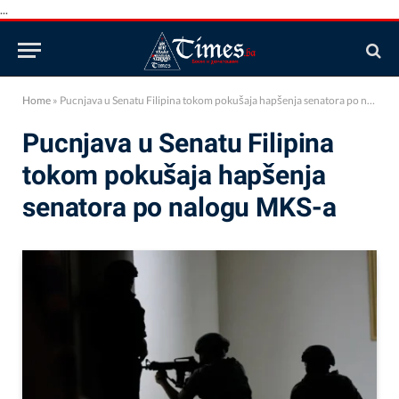
...
Home
»
Pucnjava u Senatu Filipina tokom pokušaja hapšenja senatora po nalogu MKS-a
Pucnjava u Senatu Filipina
tokom pokušaja hapšenja
senatora po nalogu MKS-a