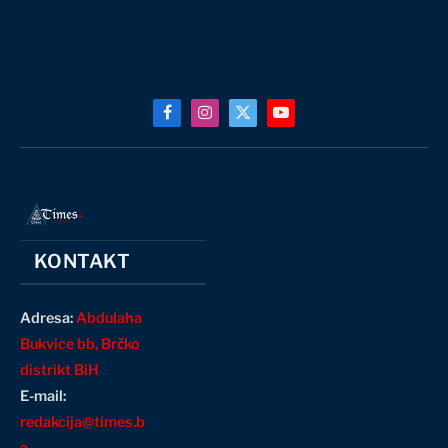
Facebook
Instagram
X
YouTube
(Twitter)
KONTAKT
Adresa:
Abdulaha
Bukvice bb, Brčko
distrikt BiH
E-mail:
redakcija@times.b
a