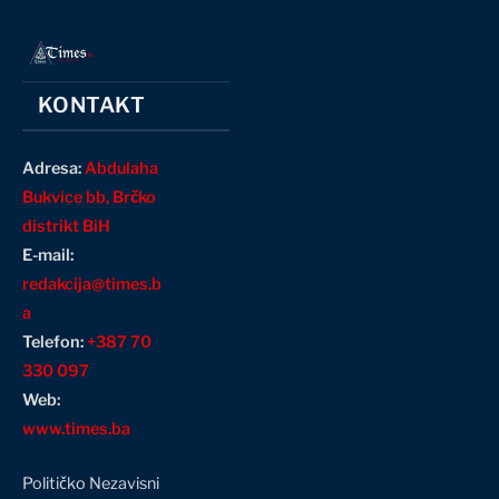
KONTAKT
Adresa:
Abdulaha
Bukvice bb, Brčko
distrikt BiH
E-mail:
redakcija@times.b
a
Telefon:
+387 70
330 097
Web:
www.times.ba
Političko Nezavisni