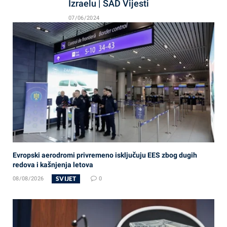
Izraelu | SAD Vijesti
07/06/2024
Evropski aerodromi privremeno isključuju EES zbog dugih
redova i kašnjenja letova
SVIJET
08/08/2026
0