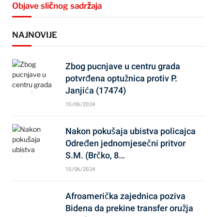
Objave sličnog sadržaja
NAJNOVIJE
Zbog pucnjave u centru grada
potvrđena optužnica protiv P.
Janjića (17474)
10/06/2024
Nakon pokušaja ubistva policajca
Određen jednomjesečni pritvor
S.M. (Brčko, 8…
10/06/2024
Afroamerička zajednica poziva
Bidena da prekine transfer oružja