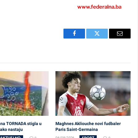
www.federalna.ba
Facebook
Twitter
Email
ena TORNADA stigla u
Maghnes Akliouche novi fudbaler
kako nastaju
Paris Saint-Germaina
AKTUELNO
SPORT