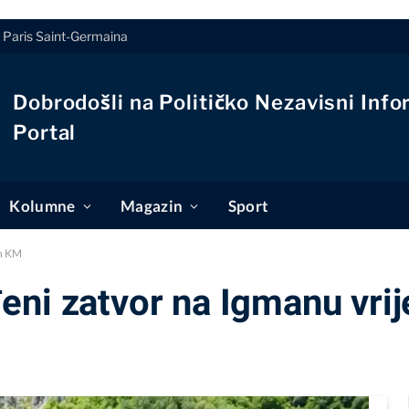
 Paris Saint-Germaina
Dobrodošli na Političko Nezavisni Info
Portal
Kolumne
Magazin
Sport
on KM
eni zatvor na Igmanu vri