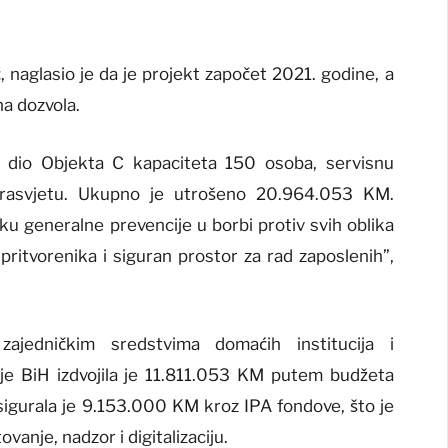
 naglasio je da je projekt započet 2021. godine, a
a dozvola.
i dio Objekta C kapaciteta 150 osoba, servisnu
u rasvjetu. Ukupno je utrošeno 20.964.053 KM.
ku generalne prevencije u borbi protiv svih oblika
pritvorenika i siguran prostor za rad zaposlenih”,
zajedničkim sredstvima domaćih institucija i
je BiH izdvojila je 11.811.053 KM putem budžeta
sigurala je 9.153.000 KM kroz IPA fondove, što je
anje, nadzor i digitalizaciju.