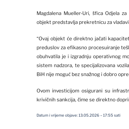
Magdalena Mueller-Uri, šfica Odjela za 
objekt predstavlja prekretnicu za vladav
“Ovaj objekt će direktno jačati kapacite
preduslov za efikasno procesuiranje teš
obuhvatila je i izgradnju operativnog 
sistem nadzora, te specijalizovana vozila
BiH nije moguć bez snažnog i dobro opre
Ovom investicijom osigurani su infrastr
krivičnih sankcija, čime se direktno dopr
Datum i vrijeme objave: 13.05.2026 – 17:55 sati