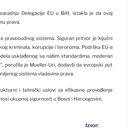
saradnju Delegacije EU u BiH, istakla je da ovaj
inu prava.
te pravosudnog sistema. Siguran pritvor je ključni
kog kriminala, korupcije i terorizma. Podrška EU-a
modela usklađenog sa našim standardima, moderan
”, poručila je Mueller-Uri, dodavši da evropski put
mljenog sistema vladavine prava.
ukturni i tehnički uslovi za efikasno provođenje
inosi ukupnoj sigurnosti u Bosni i Hercegovini.
Izvor: