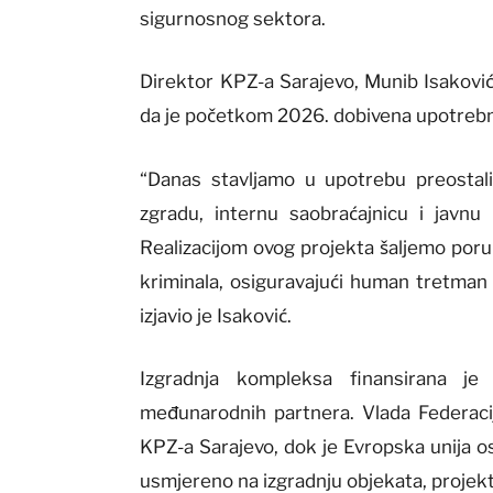
sigurnosnog sektora.
Direktor KPZ-a Sarajevo, Munib Isaković,
da je početkom 2026. dobivena upotrebn
“Danas stavljamo u upotrebu preostal
zgradu, internu saobraćajnicu i javn
Realizacijom ovog projekta šaljemo poru
kriminala, osiguravajući human tretman 
izjavio je Isaković.
Izgradnja kompleksa finansirana je 
međunarodnih partnera. Vlada Federaci
KPZ-a Sarajevo, dok je Evropska unija o
usmjereno na izgradnju objekata, projektov