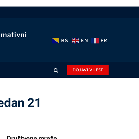
rmativni
BS
EN
FR
DOJAVI VIJEST
jedan 21
Društvene mreže