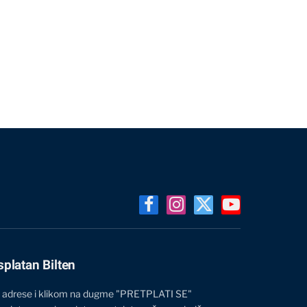
Facebook
Instagram
X
YouTube
(Twitter)
splatan Bilten
 adrese i klikom na dugme "PRETPLATI SE"