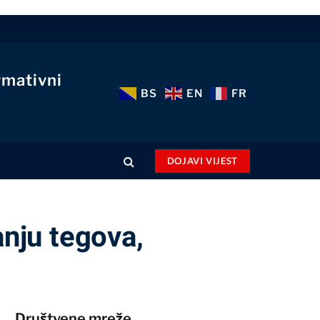
rmativni
BS
EN
FR
DOJAVI VIJEST
anju tegova,
Društvene mreže