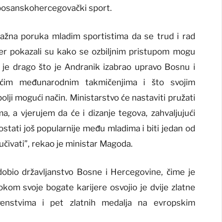
a bosanskohercegovački sport.
snažna poruka mladim sportistima da se trud i rad
ner pokazali su kako se ozbiljnim pristupom mogu
i je drago što je Andranik izabrao upravo Bosnu i
ećim međunarodnim takmičenjima i što svojim
lji mogući način. Ministarstvo će nastaviti pružati
 a vjerujem da će i dizanje tegova, zahvaljujući
stati još popularnije među mladima i biti jedan od
lučivati”, rekao je ministar Magoda.
obio državljanstvo Bosne i Hercegovine, čime je
kom svoje bogate karijere osvojio je dvije zlatne
enstvima i pet zlatnih medalja na evropskim