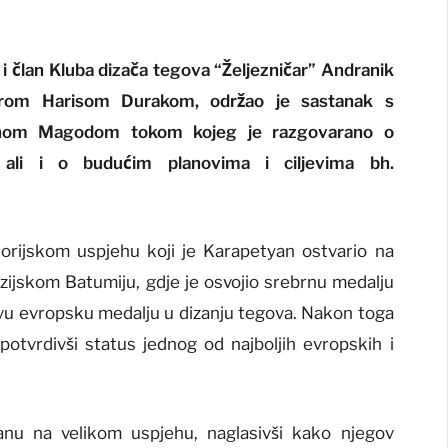
 član Kluba dizača tegova “Željezničar” Andranik
erom Harisom Durakom, održao je sastanak s
anom Magodom tokom kojeg je razgovarano o
 ali i o budućim planovima i ciljevima bh.
orijskom uspjehu koji je Karapetyan ostvario na
jskom Batumiju, gdje je osvojio srebrnu medalju
prvu evropsku medalju u dizanju tegova. Nakon toga
 potvrdivši status jednog od najboljih evropskih i
anu na velikom uspjehu, naglasivši kako njegov