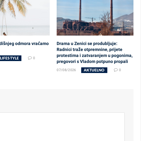
odišnjeg odmora vraćamo
Drama u Zenici se produbljuje:
Radnici traže otpremnine, prijete
protestima i zatvaranjem u pogonima,
LIFESTYLE
0
pregovori s Vladom potpuno propali
AKTUELNO
07/08/2026
0