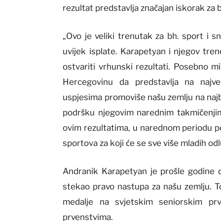
rezultat predstavlja značajan iskorak z
„Ovo je veliki trenutak za bh. sport i 
uvijek isplate. Karapetyan i njegov tre
ostvariti vrhunski rezultati. Posebno m
Hercegovinu da predstavlja na najv
uspjesima promoviše našu zemlju na najbo
podršku njegovim narednim takmičenjima,
ovim rezultatima, u narednom periodu po
sportova za koji će se sve više mladih od
Andranik Karapetyan je prošle godine d
stekao pravo nastupa za našu zemlju. To
medalje na svjetskim seniorskim prv
prvenstvima.