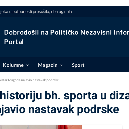
jeka u potpunosti presušila, riba uginula
Dobrodošli na Političko Nezavisni Info
Portal
Kolumne
Magazin
Sport
inistar Magoda najavio nastavak podrske
istoriju bh. sporta u diz
javio nastavak podrske