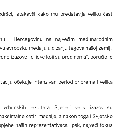
dršci, istakavši kako mu predstavlja veliku čast
nu i Hercegovinu na najvećim međunarodnim
rvu evropsku medalju u dizanju tegova našoj zemlji.
ne izazove i ciljeve koji su pred nama”, poručio je
aciju očekuje intenzivan period priprema i velika
 vrhunskih rezultata. Sljedeći veliki izazov su
maksimalne četiri medalje, a nakon toga i Svjetsko
jehe naših reprezentativaca. Ipak, najveći fokus