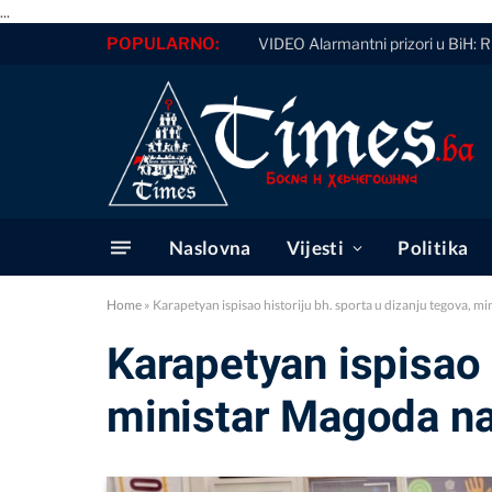
...
POPULARNO:
VIDEO Alarmantni prizori u BiH: Ri
Naslovna
Vijesti
Politika
Home
»
Karapetyan ispisao historiju bh. sporta u dizanju tegova, m
Karapetyan ispisao h
ministar Magoda na