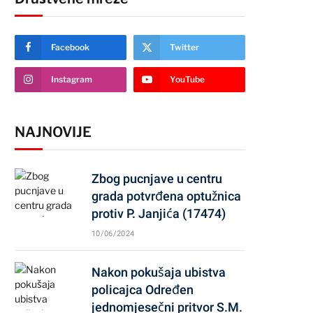
Facebook
Twitter
Instagram
YouTube
NAJNOVIJE
Zbog pucnjave u centru
grada potvrđena optužnica
protiv P. Janjića (17474)
10/06/2024
Nakon pokušaja ubistva
policajca Određen
jednomjesečni pritvor S.M.