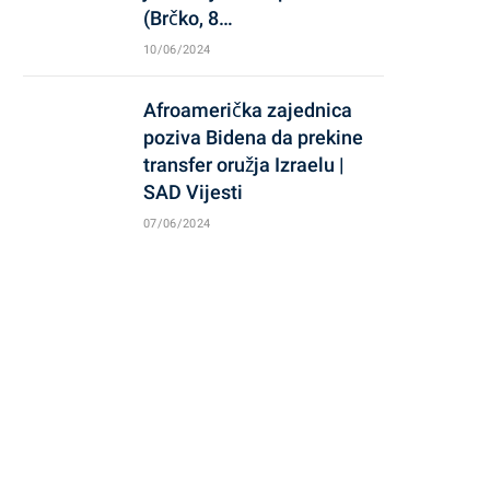
(Brčko, 8…
10/06/2024
Afroamerička zajednica
poziva Bidena da prekine
transfer oružja Izraelu |
SAD Vijesti
07/06/2024