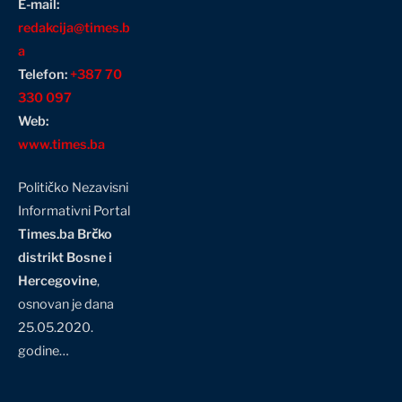
E-mail:
redakcija@times.b
a
Telefon:
+387 70
330 097
Web:
www.times.ba
Političko Nezavisni
Informativni Portal
Times.ba Brčko
distrikt Bosne i
Hercegovine
,
osnovan je dana
25.05.2020.
godine…