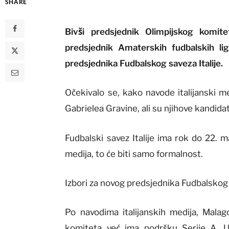
SHARE
Bivši predsjednik Olimpijskog komite
predsjednik Amaterskih fudbalskih li
predsjednika Fudbalskog saveza Italije.
Očekivalo se, kako navode italijanski me
Gabrielea Gravine, ali su njihove kandid
Fudbalski savez Italije ima rok do 22. m
medija, to će biti samo formalnost.
Izbori za novog predsjednika Fudbalskog s
Po navodima italijanskih medija, Malago
komiteta već ima podršku Serije A, Ud