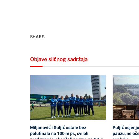
SHARE.
Objave sličnog sadržaja
Miljanović i Suljić ostale bez
Puljić ocjenj
polufinala na 100 m pr., svi bh.
pauzu, ne oč