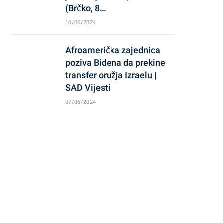
(Brčko, 8…
10/06/2024
Afroamerička zajednica
poziva Bidena da prekine
transfer oružja Izraelu |
SAD Vijesti
07/06/2024