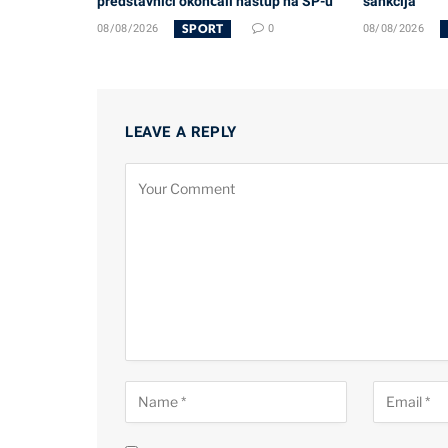
predstavnici okončali nastup na SP-u
sankcija
SPORT
08/08/2026
0
08/08/2026
LEAVE A REPLY