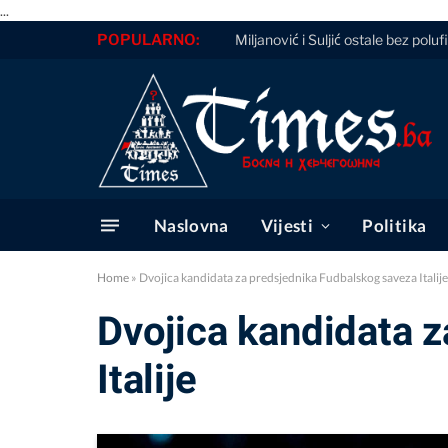
...
POPULARNO:
Miljanović i Suljić ostale bez polu
Naslovna
Vijesti
Politika
Home
»
Dvojica kandidata za predsjednika Fudbalskog saveza Italije
Dvojica kandidata 
Italije