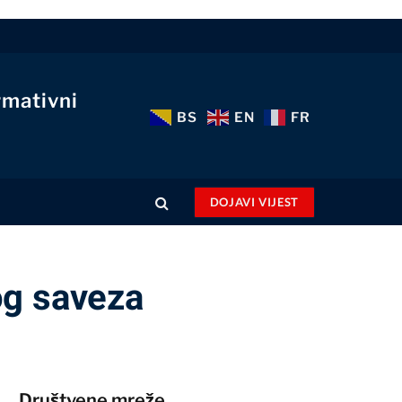
rmativni
BS
EN
FR
DOJAVI VIJEST
og saveza
Društvene mreže