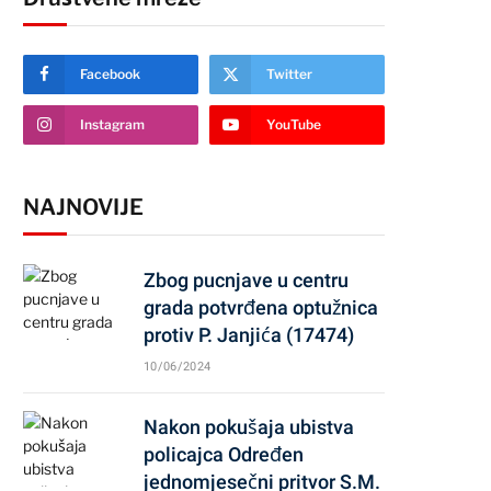
Facebook
Twitter
Instagram
YouTube
NAJNOVIJE
Zbog pucnjave u centru
grada potvrđena optužnica
protiv P. Janjića (17474)
10/06/2024
Nakon pokušaja ubistva
policajca Određen
jednomjesečni pritvor S.M.