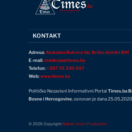
KONTAKT
Adresa:
Abdulaha Bukvice bb, Brčko distrikt BiH
E-mail:
redakcija@times.ba
Telefon:
+387 70 330 097
Web:
www.times.ba
Političko Nezavisni Informativni Portal
Times.ba Br
Bosne i Hercegovine
, osnovan je dana 25.05.202
© 2026 Copyright
Balkan Union Production