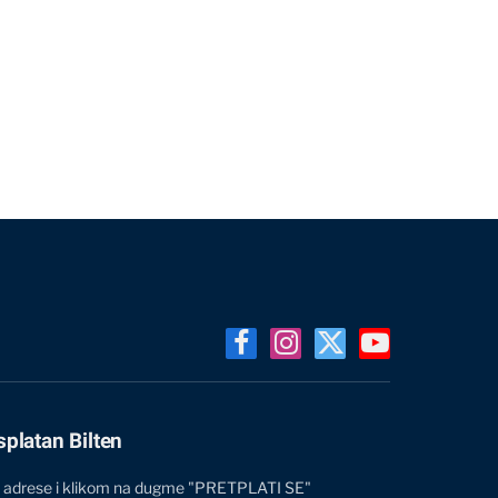
Facebook
Instagram
X
YouTube
(Twitter)
splatan Bilten
 adrese i klikom na dugme "PRETPLATI SE"