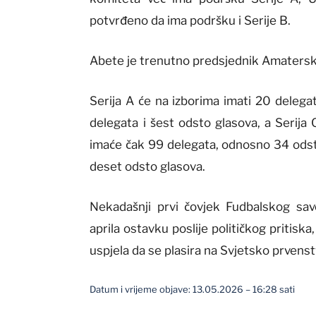
potvrđeno da ima podršku i Serije B.
Abete je trenutno predsjednik Amaterskih
Serija A će na izborima imati 20 delega
delegata i šest odsto glasova, a Serija
imaće čak 99 delegata, odnosno 34 odsto
deset odsto glasova.
Nekadašnji prvi čovjek Fudbalskog sav
aprila ostavku poslije političkog pritisk
uspjela da se plasira na Svjetsko prvenst
Datum i vrijeme objave: 13.05.2026 – 16:28 sati