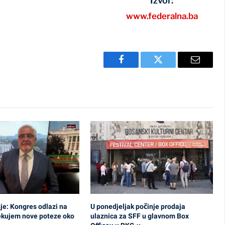
Izvor:
www.federalna.ba
Facebook
Twitter
Email
uje: Kongres odlazi na
U ponedjeljak počinje prodaja
ekujem nove poteze oko
ulaznica za SFF u glavnom Box