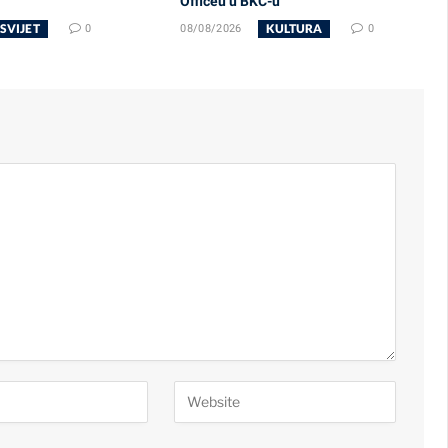
Officeu u BKC-u
SVIJET
KULTURA
0
08/08/2026
0