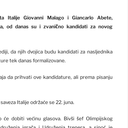
ta Italije Giovanni Malago i Giancarlo Abete,
ga, od danas su i zvanično kandidati za novog
diji, da njih dvojica budu kandidati za nasljednika
ature tek danas formalizovane.
aja da prihvati ove kandidature, ali prema pisanju
aveza Italije održaće se 22. juna.
 će dobiti većinu glasova. Bivši šef Olimpijskog
ruženja igrača i Udruženja trenera, a sinoć je