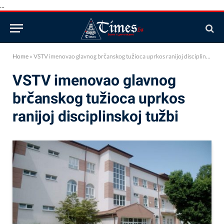
...
Home
»
VSTV imenovao glavnog brčanskog tužioca uprkos ranijoj disciplinskoj tužbi
VSTV imenovao glavnog
brčanskog tužioca uprkos
ranijoj disciplinskoj tužbi