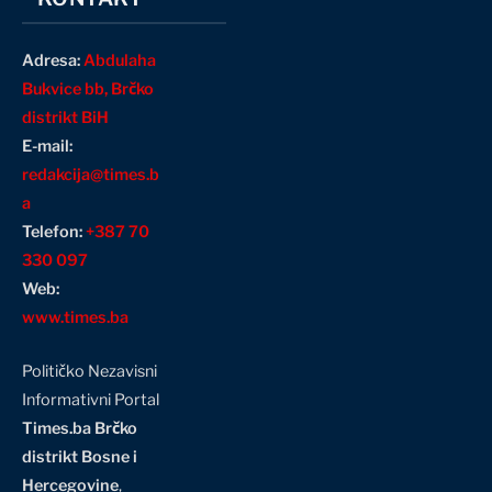
Adresa:
Abdulaha
Bukvice bb, Brčko
distrikt BiH
E-mail:
redakcija@times.b
a
Telefon:
+387 70
330 097
Web:
www.times.ba
Političko Nezavisni
Informativni Portal
Times.ba Brčko
distrikt Bosne i
Hercegovine
,