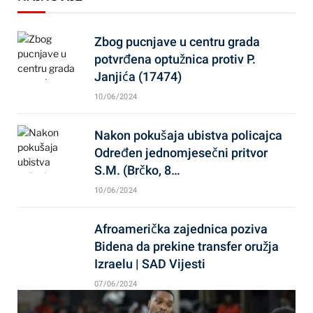
Zbog pucnjave u centru grada
potvrđena optužnica protiv P.
Janjića (17474)
10/06/2024
Nakon pokušaja ubistva policajca
Određen jednomjesečni pritvor
S.M. (Brčko, 8…
10/06/2024
Afroamerička zajednica poziva
Bidena da prekine transfer oružja
Izraelu | SAD Vijesti
07/06/2024