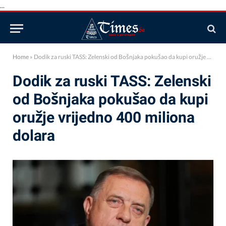
...
Home
»
Dodik za ruski TASS: Zelenski od Bošnjaka pokušao da kupi oružje vrijedno 400 miliona dolara
Dodik za ruski TASS: Zelenski
od Bošnjaka pokušao da kupi
oružje vrijedno 400 miliona
dolara