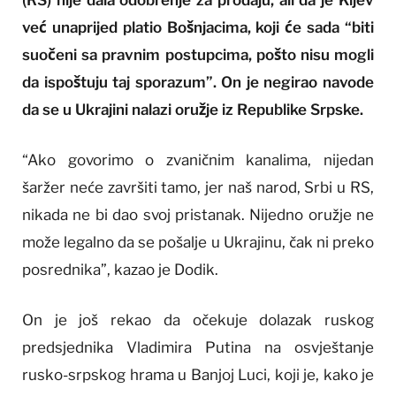
(RS) nije dala odobrenje za prodaju, ali da je Kijev
već unaprijed platio Bošnjacima, koji će sada “biti
suočeni sa pravnim postupcima, pošto nisu mogli
da ispoštuju taj sporazum”. On je negirao navode
da se u Ukrajini nalazi oružje iz Republike Srpske.
“Ako govorimo o zvaničnim kanalima, nijedan
šaržer neće završiti tamo, jer naš narod, Srbi u RS,
nikada ne bi dao svoj pristanak. Nijedno oružje ne
može legalno da se pošalje u Ukrajinu, čak ni preko
posrednika”, kazao je Dodik.
On je još rekao da očekuje dolazak ruskog
predsjednika Vladimira Putina na osvještanje
rusko-srpskog hrama u Banjoj Luci, koji je, kako je