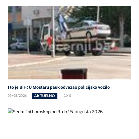
I to je BiH: U Mostaru pauk odvezao policijsko vozilo
AKTUELNO
09/08/2026
0