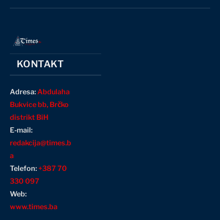
(Twitter)
KONTAKT
Adresa:
Abdulaha
Bukvice bb, Brčko
distrikt BiH
E-mail:
redakcija@times.b
a
Telefon:
+387 70
330 097
Web:
www.times.ba