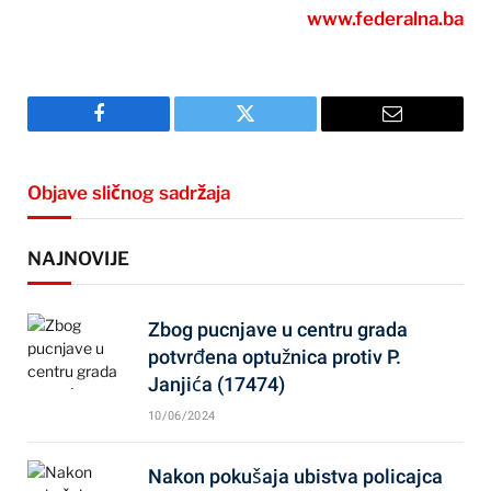
www.federalna.ba
Facebook
Twitter
Email
Objave sličnog sadržaja
NAJNOVIJE
Zbog pucnjave u centru grada
potvrđena optužnica protiv P.
Janjića (17474)
10/06/2024
Nakon pokušaja ubistva policajca