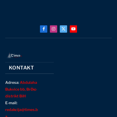
Facebook
Instagram
X
YouTube
(Twitter)
KONTAKT
Adresa:
Abdulaha
Bukvice bb, Brčko
distrikt BiH
E-mail:
redakcija@times.b
a