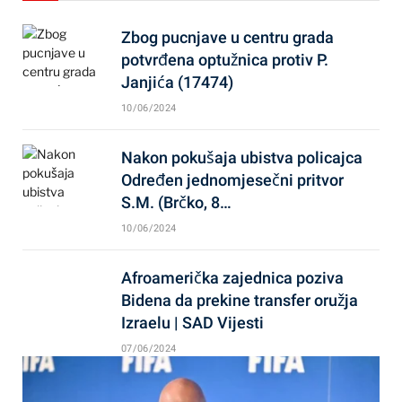
Zbog pucnjave u centru grada
potvrđena optužnica protiv P.
Janjića (17474)
10/06/2024
Nakon pokušaja ubistva policajca
Određen jednomjesečni pritvor
S.M. (Brčko, 8…
10/06/2024
Afroamerička zajednica poziva
Bidena da prekine transfer oružja
Izraelu | SAD Vijesti
07/06/2024