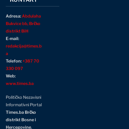
Adresa:
Abdulaha
Bukvice bb, Brčko
distrikt BiH
E-mail:
redakcija@times.b
a
Telefon:
+387 70
330 097
Web:
www.times.ba
Političko Nezavisni
Informativni Portal
Times.ba Brčko
distrikt Bosne i
Hercegovine
,