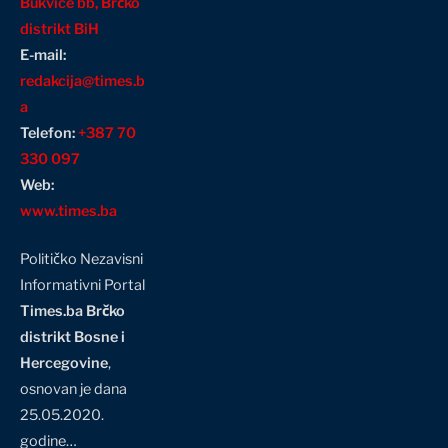
Bukvice bb, Brčko
distrikt BiH
E-mail:
redakcija@times.b
a
Telefon:
+387 70
330 097
Web:
www.times.ba
Političko Nezavisni
Informativni Portal
Times.ba Brčko
distrikt Bosne i
Hercegovine
,
osnovan je dana
25.05.2020.
godine…