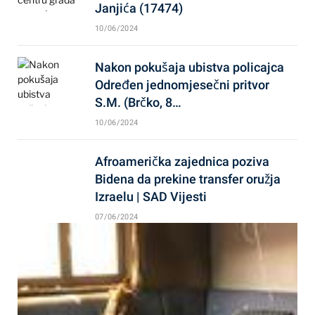
Janjića (17474)
10/06/2024
Nakon pokušaja ubistva policajca
Određen jednomjesečni pritvor
S.M. (Brčko, 8…
10/06/2024
Afroamerička zajednica poziva
Bidena da prekine transfer oružja
Izraelu | SAD Vijesti
07/06/2024