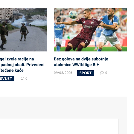
ge izvele racije na
Bez golova na dvije subotnje
padnoj obali: Privedeni
utakmice WWIN lige BiH
štećene kuće
SPORT
09/08/2026
0
SVIJET
0