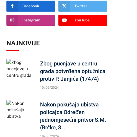
Facebook
Twitter
Instagram
YouTube
NAJNOVIJE
Zbog pucnjave u centru
grada potvrđena optužnica
protiv P. Janjića (17474)
10/06/2024
Nakon pokušaja ubistva
policajca Određen
jednomjesečni pritvor S.M.
(Brčko, 8…
10/06/2024