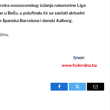
turnira ovosezonskog izdanja rukometne Lige
an u Beču, u polufinalu će se sastati aktuelni
e španska Barcelona i danski Aalborg.
Kölnu.
Izvor:
www.federalna.ba
Facebook
Twitter
Email