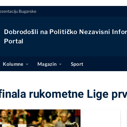
rezentaciju Bugarske
Dobrodošli na Političko Nezavisni Info
Portal
Kolumne
Magazin
Sport
finala rukometne Lige pr