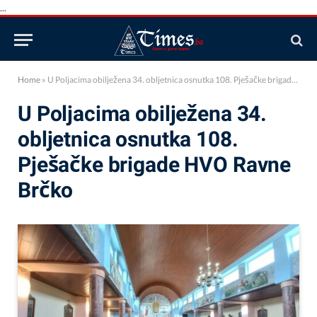
...
Home
»
U Poljacima obilježena 34. obljetnica osnutka 108. Pješačke brigade HVO Ravne Brčko
U Poljacima obilježena 34.
obljetnica osnutka 108.
Pješačke brigade HVO Ravne
Brčko