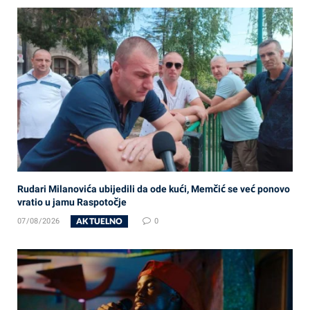
Rudari Milanovića ubijedili da ode kući, Memčić se već ponovo
vratio u jamu Raspotočje
AKTUELNO
07/08/2026
0