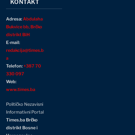
KONTAKT
Adresa:
Abdulaha
Bukvice bb, Brčko
distrikt BiH
E-mail:
redakcija@times.b
a
Telefon:
+387 70
330 097
Web:
www.times.ba
Političko Nezavisni
Informativni Portal
Times.ba Brčko
distrikt Bosne i