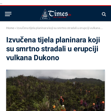
...
Home
»
Izvučena tijela planinara koji su smrtno stradali u erupciji vulkana Dukono
Izvučena tijela planinara koji
su smrtno stradali u erupciji
vulkana Dukono