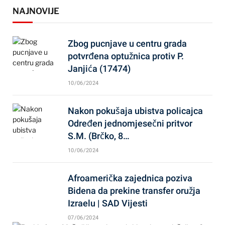
NAJNOVIJE
Zbog pucnjave u centru grada
potvrđena optužnica protiv P.
Janjića (17474)
10/06/2024
Nakon pokušaja ubistva policajca
Određen jednomjesečni pritvor
S.M. (Brčko, 8…
10/06/2024
Afroamerička zajednica poziva
Bidena da prekine transfer oružja
Izraelu | SAD Vijesti
07/06/2024