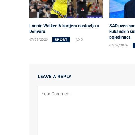
Lonnie Walker IV karijeru nastavlja u
SAD uveo sank
Denveru
kubanskih su
pojedinaca
SPORT
07/08/2026
0
07/08/2026
LEAVE A REPLY