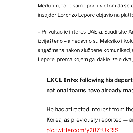
Međutim, to je samo pod uvjetom da se do
insajder Lorenzo Lepore objavio na platfo
– Privukao je interes UAE-a, Saudijske A
izviješteno – a nedavno su Meksiko i Kol
angažmana nakon službene komunikacije 
Lepore, prema kojem ga, dakle, žele dva 
𝗘𝗫𝗖𝗟 𝗜𝗻𝗳𝗼: following his de
national teams have already mad
He has attracted interest from th
Korea, as previously reported — 
pic.twitter.com/y28ZtUxRIS