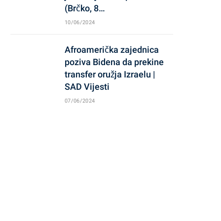
(Brčko, 8…
10/06/2024
Afroamerička zajednica
poziva Bidena da prekine
transfer oružja Izraelu |
SAD Vijesti
07/06/2024