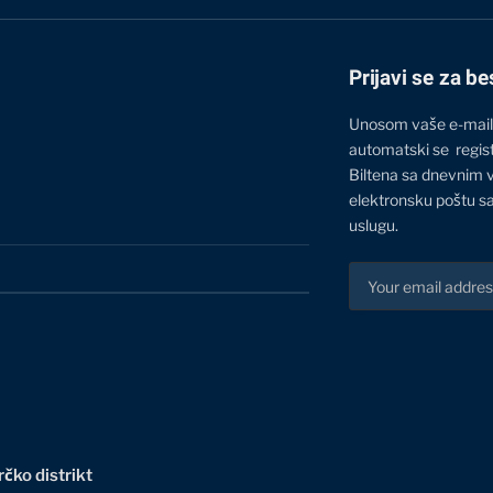
Prijavi se za be
Unosom vaše e-mail
automatski se regis
Biltena sa dnevnim 
elektronsku poštu sa
uslugu.
čko distrikt