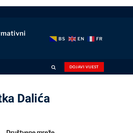
rmativni
BS
EN
FR
DOJAVI VIJEST
ka Dalića
Društvene mreže