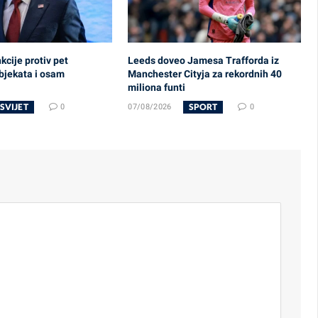
cije protiv pet
Leeds doveo Jamesa Trafforda iz
bjekata i osam
Manchester Cityja za rekordnih 40
miliona funti
SVIJET
SPORT
0
07/08/2026
0