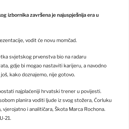
g izbornika završena je najuspješnija era u
ezentacije, vodit će novu momčad.
očetka svjetskog prvenstva bio na radaru
ata, gdje bi mogao nastaviti karijeru, a navodno
o još, kako doznajemo, nije gotovo.
stati najplaćeniji hrvatski trener u povijesti.
obom planira voditi ljude iz svog stožera, Ćorluku
a, vjerojatno i analitičara, Škota Marca Rochona.
 U-21.