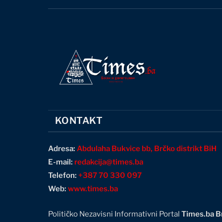
KONTAKT
Adresa:
Abdulaha Bukvice bb, Brčko distrikt BiH
E-mail:
redakcija@times.ba
Telefon:
+387 70 330 097
Web:
www.times.ba
Političko Nezavisni Informativni Portal
Times.ba Br