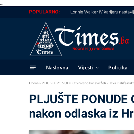
...
POPULARNO:
Lonnie Walker IV karijeru nastavl
Naslovna
Vijesti
Politika
Home
»
PLJUŠTE PONUDE Otkriveno tko sve želi Zlatka Dalića nako
PLJUŠTE PONUDE Otk
nakon odlaska iz H