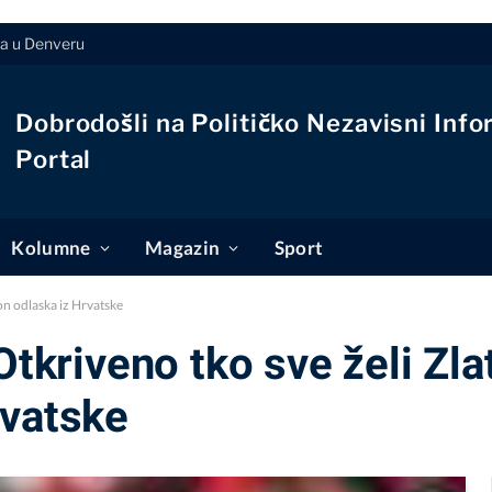
ja u Denveru
Dobrodošli na Političko Nezavisni Info
Portal
Kolumne
Magazin
Sport
n odlaska iz Hrvatske
riveno tko sve želi Zlat
rvatske