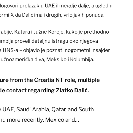
govori prelazak u UAE ili negdje dalje, a ugledni
rmi X da Dalić ima i drugih, vrlo jakih ponuda.
rabije, Katara i Južne Koreje, kako je prethodno
umbija proveli detaljnu istragu oko njegova
HNS-a – objavio je poznati nogometni insajder
južnoamerička diva, Meksiko i Kolumbija.
parture from the Croatia NT role, multiple
e contact regarding Zlatko Dalić.
e UAE, Saudi Arabia, Qatar, and South
and more recently, Mexico and…