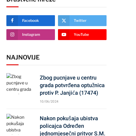
Facebook
Twitter
Instagram
YouTube
NAJNOVIJE
Zbog pucnjave u centru
grada potvrđena optužnica
protiv P. Janjića (17474)
10/06/2024
Nakon pokušaja ubistva
policajca Određen
jednomjesečni pritvor S.M.