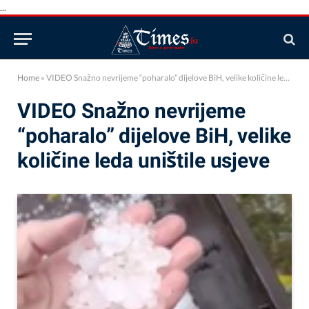
...
Home
»
VIDEO Snažno nevrijeme “poharalo” dijelove BiH, velike količine leda uništile usjeve
VIDEO Snažno nevrijeme
“poharalo” dijelove BiH, velike
količine leda uništile usjeve