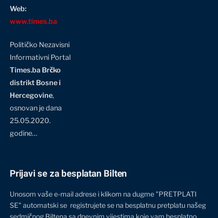
Web:
www.times.ba
Političko Nezavisni
Informativni Portal
Times.ba Brčko
distrikt Bosne i
Hercegovine
,
osnovan je dana
25.05.2020.
godine…
Prijavi se za besplatan Bilten
Unosom vaše e-mail adrese i klikom na dugme "PRETPLATI
SE" automatski se registrujete se na besplatnu pretplatu našeg
sedmičnog Biltena sa dnevnim vijestima koje vam besplatno