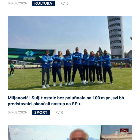
KULTURA
08/08/2026
0
Miljanović i Suljić ostale bez polufinala na 100 m pr., svi bh.
predstavnici okončali nastup na SP-u
SPORT
08/08/2026
0