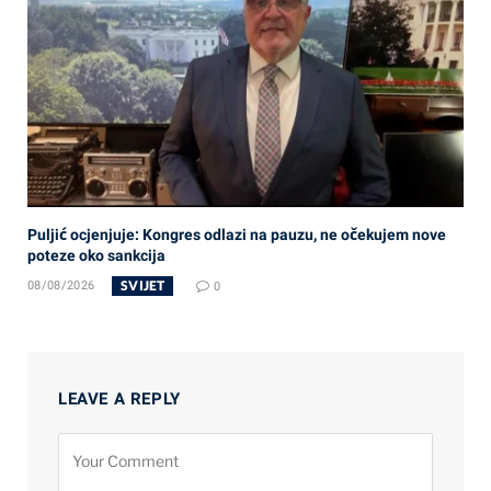
Puljić ocjenjuje: Kongres odlazi na pauzu, ne očekujem nove
poteze oko sankcija
SVIJET
08/08/2026
0
LEAVE A REPLY