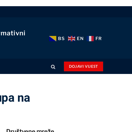
rmativni
BS
EN
FR
DOJAVI VIJEST
upa na
Društvene mreže