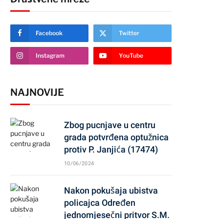
Facebook
Twitter
Instagram
YouTube
NAJNOVIJE
Zbog pucnjave u centru
grada potvrđena optužnica
protiv P. Janjića (17474)
10/06/2024
Nakon pokušaja ubistva
policajca Određen
jednomjesečni pritvor S.M.