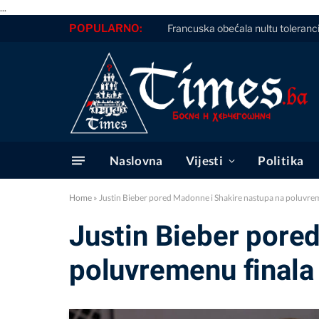
...
POPULARNO:
Francuska obećala nultu toleranc
Naslovna
Vijesti
Politika
Home
»
Justin Bieber pored Madonne i Shakire nastupa na poluvrem
Justin Bieber pore
poluvremenu finala