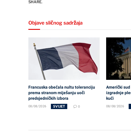
SHARE.
Objave sličnog sadržaja
Francuska obećala nultu toleranciju
Američki sud
prema stranom miješanju uoči
izgradnje ple
predsjedničkih izbora
kući
SVIJET
08/08/2026
0
08/08/2026