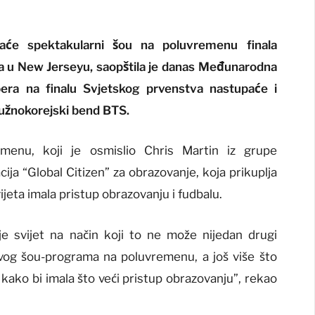
čaće spektakularni šou na poluvremenu finala
gra u New Jerseyu, saopštila je danas Međunarodna
ebera na finalu Svjetskog prvenstva nastupaće i
južnokorejski bend BTS.
menu, koji je osmislio Chris Martin iz grupe
cija “Global Citizen” za obrazovanje, koja prikuplja
ijeta imala pristup obrazovanju i fudbalu.
je svijet na način koji to ne može nijedan drugi
ovog šou-programa na poluvremenu, a još više što
 kako bi imala što veći pristup obrazovanju”, rekao