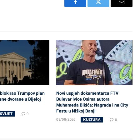
Facebook
Twitter
Email
 blokirao Trumpov plan
Novi uspjeh dokumentarca FTV
sne dvorane u Bijeloj
Bulevar Ivice Osima autora
Muhameda Bikića: Nagrada i na City
Festu u Niškoj Banji
SVIJET
0
KULTURA
08/08/2026
0