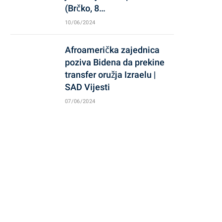
(Brčko, 8…
10/06/2024
Afroamerička zajednica
poziva Bidena da prekine
transfer oružja Izraelu |
SAD Vijesti
07/06/2024