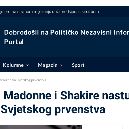
iju prema stranom miješanju uoči predsjedničkih izbora
Dobrodošli na Političko Nezavisni Info
Portal
Kolumne
Magazin
Sport
enu finala Svjetskog prvenstva
d Madonne i Shakire nast
 Svjetskog prvenstva