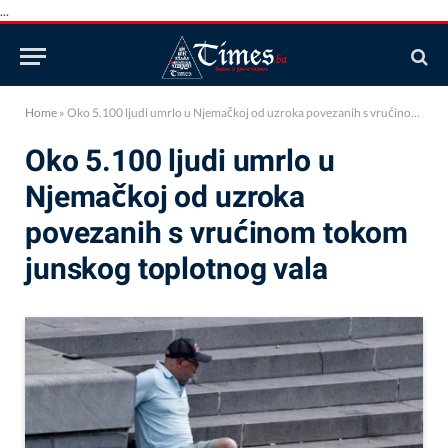
...
Home
»
Oko 5.100 ljudi umrlo u Njemačkoj od uzroka povezanih s vrućinom tokom junskog toplotnog vala
Oko 5.100 ljudi umrlo u
Njemačkoj od uzroka
povezanih s vrućinom tokom
junskog toplotnog vala