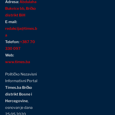
Adresa:
Abdulaha
Bukvice bb, Brčko
distrikt BiH
E-mail:
redakcija@times.b
a
Telefon:
+387 70
330 097
Web:
www.times.ba
Političko Nezavisni
Informativni Portal
Times.ba Brčko
distrikt Bosne i
Hercegovine
,
osnovan je dana
25.05.2020.