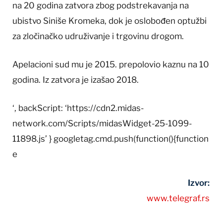
na 20 godina zatvora zbog podstrekavanja na
ubistvo Siniše Kromeka, dok je oslobođen optužbi
za zločinačko udruživanje i trgovinu drogom.
Apelacioni sud mu je 2015. prepolovio kaznu na 10
godina. Iz zatvora je izašao 2018.
‘, backScript: ‘https://cdn2.midas-
network.com/Scripts/midasWidget-25-1099-
11898.js’ } googletag.cmd.push(function(){function
e
Izvor:
www.telegraf.rs