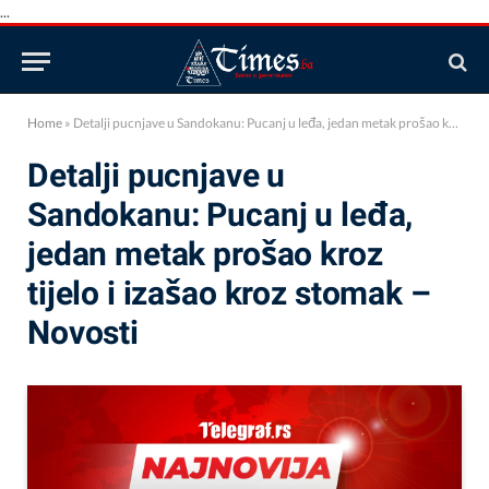
...
Home
»
Detalji pucnjave u Sandokanu: Pucanj u leđa, jedan metak prošao kroz tijelo i izašao kroz stomak – Novosti
Detalji pucnjave u
Sandokanu: Pucanj u leđa,
jedan metak prošao kroz
tijelo i izašao kroz stomak –
Novosti