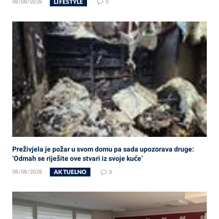
LIFESTYLE
08/08/2026
0
Preživjela je požar u svom domu pa sada upozorava druge:
‘Odmah se riješite ove stvari iz svoje kuće’
AKTUELNO
08/08/2026
0