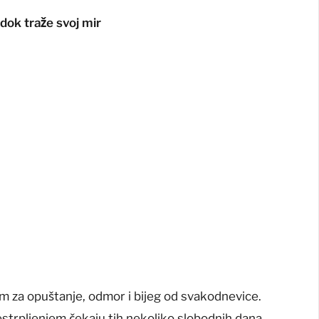
dok traže svoj mir
m za opuštanje, odmor i bijeg od svakodnevice.
trpljenjem čekaju tih nekoliko slobodnih dana.