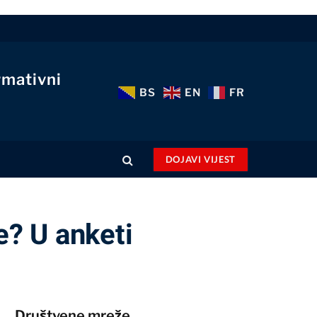
rmativni
BS
EN
FR
DOJAVI VIJEST
e? U anketi
Društvene mreže