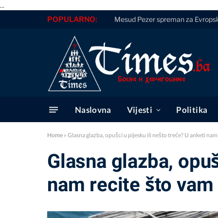
...
POPULARNO:
Mesud Pezer spreman za Evropsko
Naslovna
Vijesti
Politika
Home
»
Glasna glazba, opušci u pijesku ili nešto treće? U anketi nam
Glasna glazba, opušc
nam recite što vam 