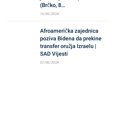
(Brčko, 8…
10/06/2024
Afroamerička zajednica
poziva Bidena da prekine
transfer oružja Izraelu |
SAD Vijesti
07/06/2024