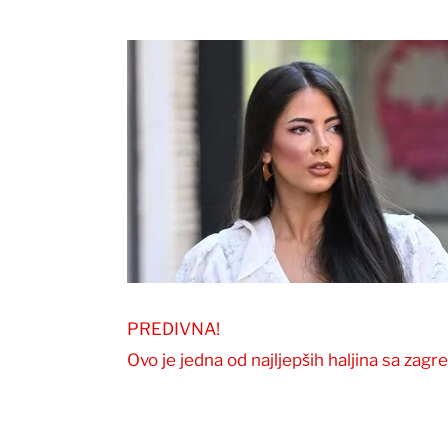
PREDIVNA!
Ovo je jedna od najljepših haljina sa zagr