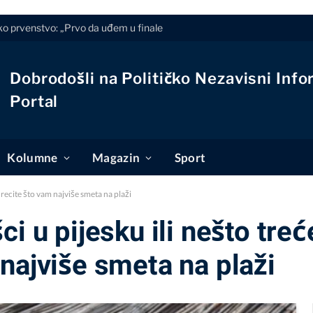
 prvenstvo: „Prvo da uđem u finale
Dobrodošli na Političko Nezavisni Info
Portal
Kolumne
Magazin
Sport
 recite što vam najviše smeta na plaži
i u pijesku ili nešto treć
najviše smeta na plaži