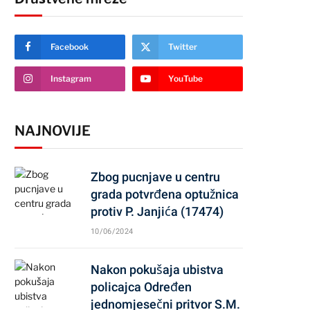
Facebook
Twitter
Instagram
YouTube
NAJNOVIJE
Zbog pucnjave u centru
grada potvrđena optužnica
protiv P. Janjića (17474)
10/06/2024
Nakon pokušaja ubistva
policajca Određen
jednomjesečni pritvor S.M.