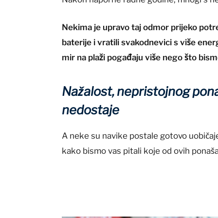
Nekima je upravo taj odmor prijeko potre
baterije i vratili svakodnevici s više ene
mir na plaži pogađaju više nego što bis
Nažalost, nepristojnog pona
nedostaje
A neke su navike postale gotovo uobičaje
kako bismo vas pitali koje od ovih pona