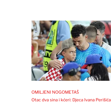
OMILJENI NOGOMETAŠ
Otac dva sina i kćeri: Djeca Ivana Periši