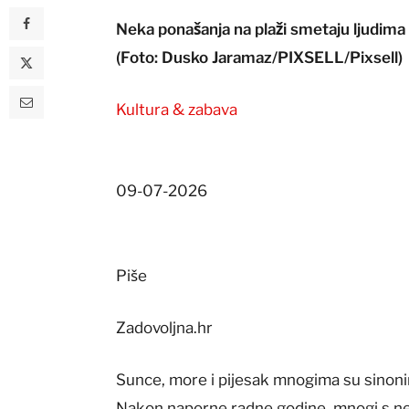
Neka ponašanja na plaži smetaju ljudima 
(Foto: Dusko Jaramaz/PIXSELL/Pixsell)
Kultura & zabava
09-07-2026
Piše
Zadovoljna.hr
Sunce, more i pijesak mnogima su sinoni
Nakon naporne radne godine, mnogi s nes