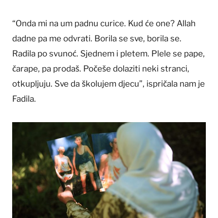
“Onda mi na um padnu curice. Kud će one? Allah
dadne pa me odvrati. Borila se sve, borila se.
Radila po svunoć. Sjednem i pletem. Plele se pape,
čarape, pa prodaš. Počeše dolaziti neki stranci,
otkupljuju. Sve da školujem djecu”, ispričala nam je
Fadila.