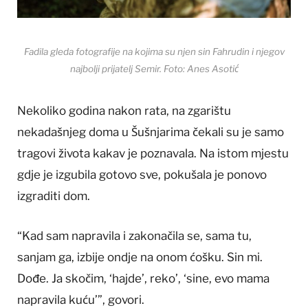
Fadila gleda fotografije na kojima su njen sin Fahrudin i njegov
najbolji prijatelj Semir. Foto: Anes Asotić
Nekoliko godina nakon rata, na zgarištu
nekadašnjeg doma u Šušnjarima čekali su je samo
tragovi života kakav je poznavala. Na istom mjestu
gdje je izgubila gotovo sve, pokušala je ponovo
izgraditi dom.
“Kad sam napravila i zakonačila se, sama tu,
sanjam ga, izbije ondje na onom ćošku. Sin mi.
Dođe. Ja skočim, ‘hajde’, reko’, ‘sine, evo mama
napravila kuću’”, govori.