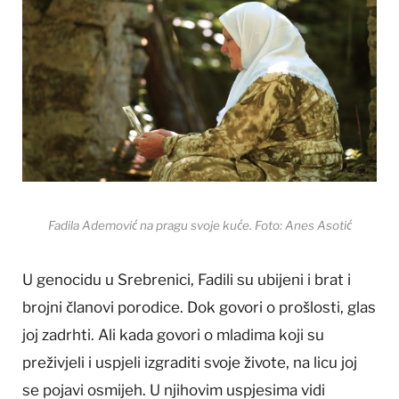
Fadila Ademović na pragu svoje kuće. Foto: Anes Asotić
U genocidu u Srebrenici, Fadili su ubijeni i brat i
brojni članovi porodice. Dok govori o prošlosti, glas
joj zadrhti. Ali kada govori o mladima koji su
preživjeli i uspjeli izgraditi svoje živote, na licu joj
se pojavi osmijeh. U njihovim uspjesima vidi