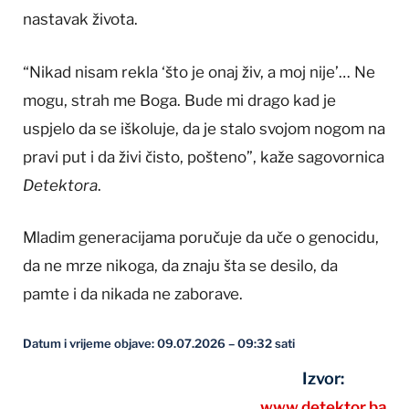
nastavak života.
“Nikad nisam rekla ‘što je onaj živ, a moj nije’… Ne
mogu, strah me Boga. Bude mi drago kad je
uspjelo da se iškoluje, da je stalo svojom nogom na
pravi put i da živi čisto, pošteno”, kaže sagovornica
Detektora
.
Mladim generacijama poručuje da uče o genocidu,
da ne mrze nikoga, da znaju šta se desilo, da
pamte i da nikada ne zaborave.
Datum i vrijeme objave: 09.07.2026 – 09:32 sati
Izvor:
www.detektor.ba