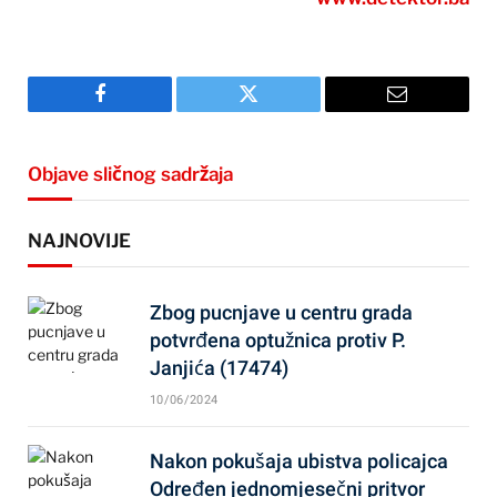
Facebook
Twitter
Email
Objave sličnog sadržaja
NAJNOVIJE
Zbog pucnjave u centru grada
potvrđena optužnica protiv P.
Janjića (17474)
10/06/2024
Nakon pokušaja ubistva policajca
Određen jednomjesečni pritvor