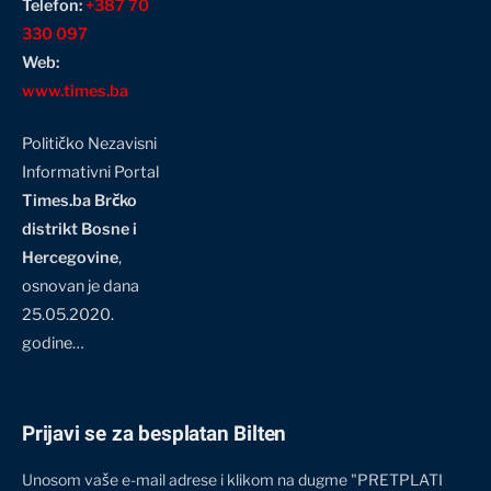
Telefon:
+387 70
330 097
Web:
www.times.ba
Političko Nezavisni
Informativni Portal
Times.ba Brčko
distrikt Bosne i
Hercegovine
,
osnovan je dana
25.05.2020.
godine…
Prijavi se za besplatan Bilten
Unosom vaše e-mail adrese i klikom na dugme "PRETPLATI