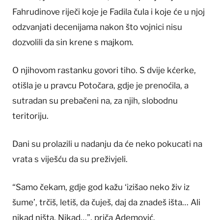
Fahrudinove riječi koje je Fadila čula i koje će u njoj
odzvanjati decenijama nakon što vojnici nisu
dozvolili da sin krene s majkom.
O njihovom rastanku govori tiho. S dvije kćerke,
otišla je u pravcu Potočara, gdje je prenoćila, a
sutradan su prebačeni na, za njih, slobodnu
teritoriju.
Dani su prolazili u nadanju da će neko pokucati na
vrata s viješću da su preživjeli.
“Samo čekam, gdje god kažu ‘izišao neko živ iz
šume’, trčiš, letiš, da čuješ, daj da znadeš išta… Ali
nikad ništa. Nikad…”, priča Ademović.