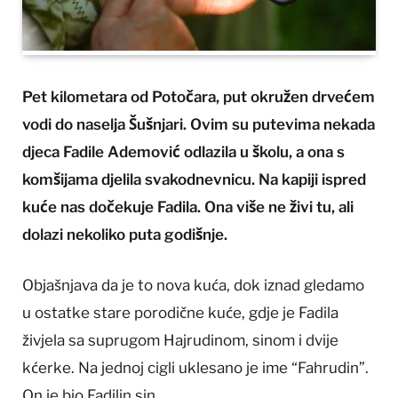
Pet kilometara od Potočara, put okružen drvećem
vodi do naselja Šušnjari. Ovim su putevima nekada
djeca Fadile Ademović odlazila u školu, a ona s
komšijama djelila svakodnevnicu. Na kapiji ispred
kuće nas dočekuje Fadila. Ona više ne živi tu, ali
dolazi nekoliko puta godišnje.
Objašnjava da je to nova kuća, dok iznad gledamo
u ostatke stare porodične kuće, gdje je Fadila
živjela sa suprugom Hajrudinom, sinom i dvije
kćerke. Na jednoj cigli uklesano je ime “Fahrudin”.
On je bio Fadilin sin.