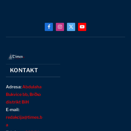
Facebook
Instagram
X
YouTube
(Twitter)
KONTAKT
Adresa:
Abdulaha
Bukvice bb, Brčko
distrikt BiH
E-mail:
redakcija@times.b
a