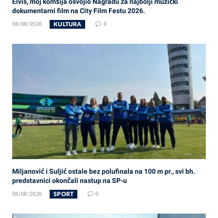
Elvis, moj komšija osvojio Nagradu za najbolji muzički
dokumentarni film na City Film Festu 2026.
KULTURA
08/08/2026
0
Miljanović i Suljić ostale bez polufinala na 100 m pr., svi bh.
predstavnici okončali nastup na SP-u
SPORT
08/08/2026
0