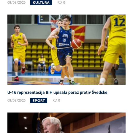
KULTURA
08/08/2026
0
U-16 reprezentacija BiH upisala poraz protiv Švedske
SPORT
08/08/2026
0