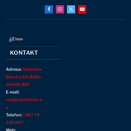
Facebook
Instagram
X
YouTube
(Twitter)
KONTAKT
Adresa:
Abdulaha
Bukvice bb, Brčko
distrikt BiH
E-mail:
redakcija@times.b
a
Telefon:
+387 70
330 097
Web: