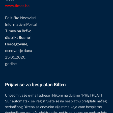
www.times.ba
Političko Nezavisni
Informativni Portal
Times.ba Brčko
distrikt Bosne i
Hercegovine
,
osnovan je dana
25.05.2020.
godine…
Prijavi se za besplatan Bilten
Unosom vaše e-mail adrese i klikom na dugme "PRETPLATI
SE" automatski se registrujete se na besplatnu pretplatu našeg
sedmičnog Biltena sa dnevnim vijestima koje vam besplatno
dostavljamo na vašu elektronsku poštu sa kojom se registrujete