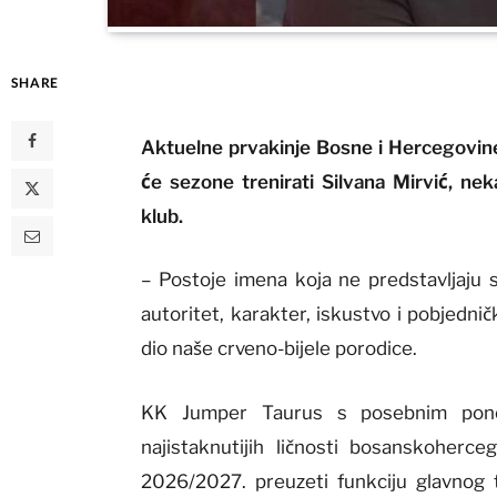
SHARE
Aktuelne prvakinje Bosne i Hercegovin
će sezone trenirati Silvana Mirvić, nek
klub.
– Postoje imena koja ne predstavljaju 
autoritet, karakter, iskustvo i pobjedni
dio naše crveno-bijele porodice.
KK Jumper Taurus s posebnim ponos
najistaknutijih ličnosti bosanskoherc
2026/2027. preuzeti funkciju glavnog t