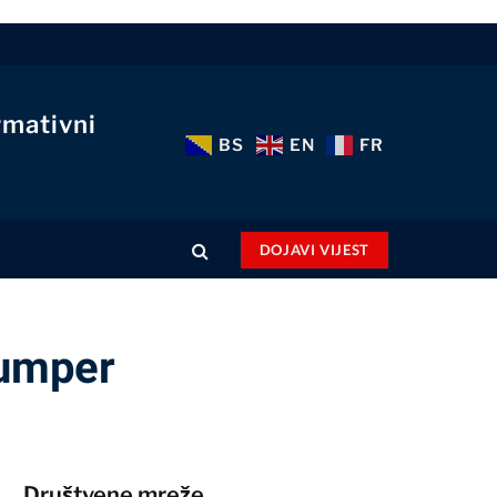
rmativni
BS
EN
FR
DOJAVI VIJEST
Jumper
Društvene mreže