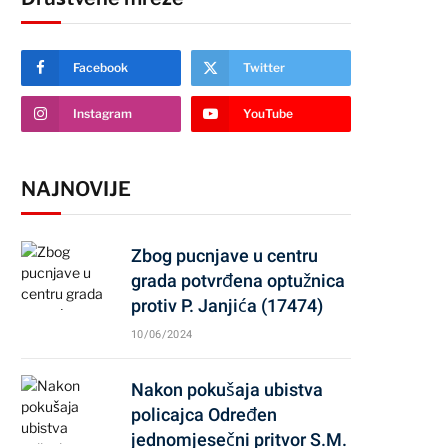
Facebook
Twitter
Instagram
YouTube
NAJNOVIJE
Zbog pucnjave u centru
grada potvrđena optužnica
protiv P. Janjića (17474)
10/06/2024
Nakon pokušaja ubistva
policajca Određen
jednomjesečni pritvor S.M.