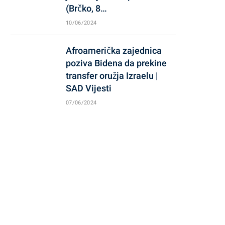
(Brčko, 8…
10/06/2024
Afroamerička zajednica
poziva Bidena da prekine
transfer oružja Izraelu |
SAD Vijesti
07/06/2024