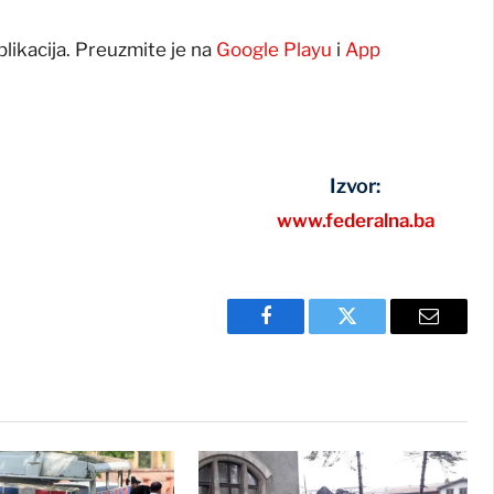
plikacija. Preuzmite je na
Google Playu
i
App
Izvor:
www.federalna.ba
Facebook
Twitter
Email