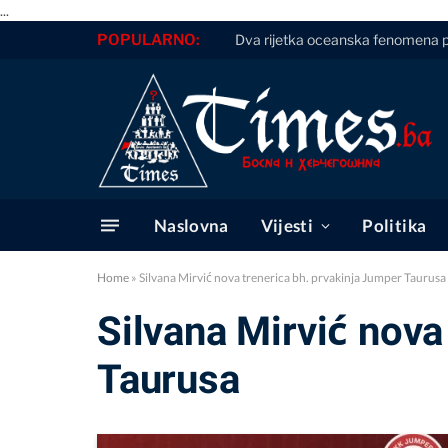
...
POPULARNO:
Dva rijetka oceanska fenomena p
Naslovna
Vijesti
Politika
Home
»
Silvana Mirvić nova trenerica bh. prvakinja Jumper Taurusa
Silvana Mirvić nova
Taurusa