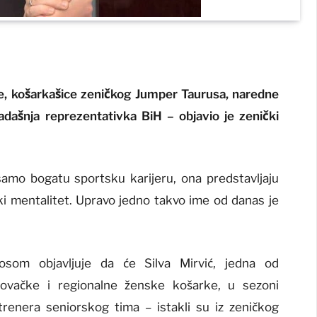
e, košarkašice zeničkog Jumper Taurusa, naredne
adašnja reprezentativka BiH – objavio je zenički
samo bogatu sportsku karijeru, ona predstavljaju
čki mentalitet. Upravo jedno takvo ime od danas je
om objavljuje da će Silva Mirvić, jedna od
egovačke i regionalne ženske košarke, u sezoni
renera seniorskog tima – istakli su iz zeničkog