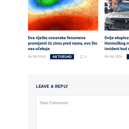
Dva rijetka oceanska fenomena
Dvije eksplozi
promijenit će zimu pred nama, evo što
Hormuškog mo
nas očekuje
incident kod
AKTUELNO
06/08/2026
0
06/08/2026
LEAVE A REPLY