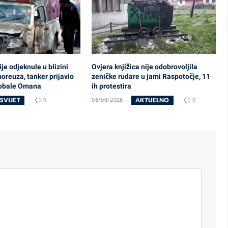
je odjeknule u blizini
Ovjera knjižica nije odobrovoljila
reuza, tanker prijavio
zeničke rudare u jami Raspotočje, 11
 obale Omana
ih protestira
SVIJET
AKTUELNO
0
06/08/2026
0