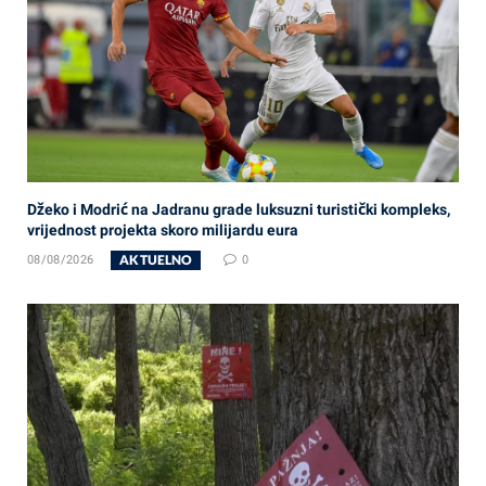
Džeko i Modrić na Jadranu grade luksuzni turistički kompleks,
vrijednost projekta skoro milijardu eura
AKTUELNO
08/08/2026
0