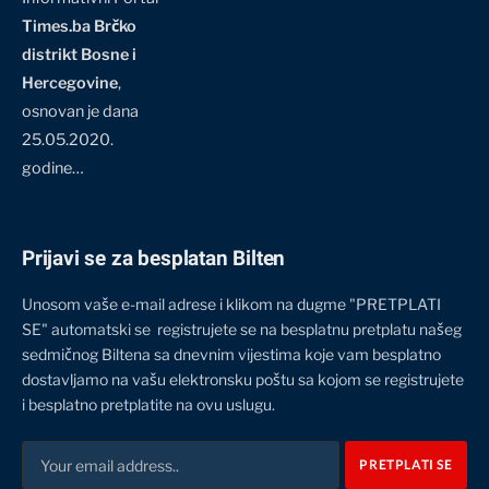
Times.ba Brčko
distrikt Bosne i
Hercegovine
,
osnovan je dana
25.05.2020.
godine…
Prijavi se za besplatan Bilten
Unosom vaše e-mail adrese i klikom na dugme "PRETPLATI
SE" automatski se registrujete se na besplatnu pretplatu našeg
sedmičnog Biltena sa dnevnim vijestima koje vam besplatno
dostavljamo na vašu elektronsku poštu sa kojom se registrujete
i besplatno pretplatite na ovu uslugu.