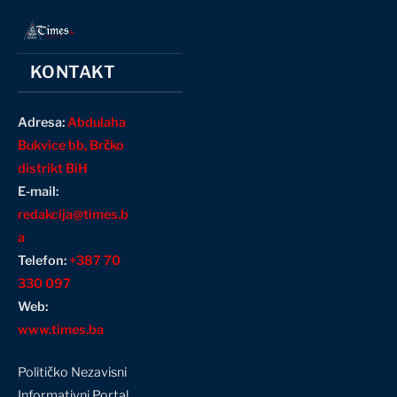
KONTAKT
Adresa:
Abdulaha
Bukvice bb, Brčko
distrikt BiH
E-mail:
redakcija@times.b
a
Telefon:
+387 70
330 097
Web:
www.times.ba
Političko Nezavisni
Informativni Portal