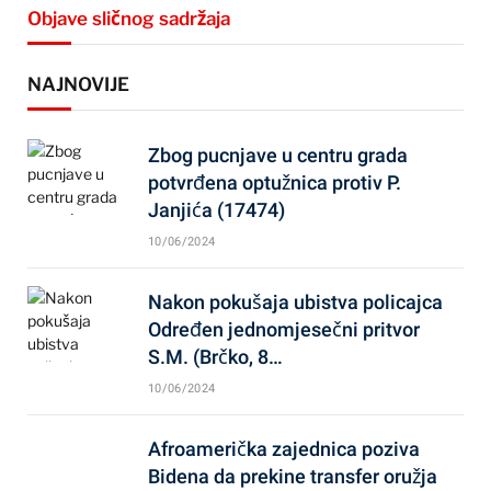
Objave sličnog sadržaja
NAJNOVIJE
Zbog pucnjave u centru grada
potvrđena optužnica protiv P.
Janjića (17474)
10/06/2024
Nakon pokušaja ubistva policajca
Određen jednomjesečni pritvor
S.M. (Brčko, 8…
10/06/2024
Afroamerička zajednica poziva
Bidena da prekine transfer oružja