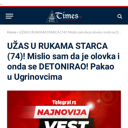
...
Home
»
UŽAS U RUKAMA STARCA (74)! Mislio sam da je olovka i onda se DETONIRAO! Pakao u Ugrinovcima
UŽAS U RUKAMA STARCA
(74)! Mislio sam da je olovka i
onda se DETONIRAO! Pakao
u Ugrinovcima