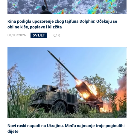
Kina podigla upozorenje zbog tajfuna Dolphin: Očekuju se
obilne kiše, poplave i klizišta
SVIJET
08/08/2026
0
Novi ruski napadi na Ukrajinu: Među najmanje troje poginulih i
dijete