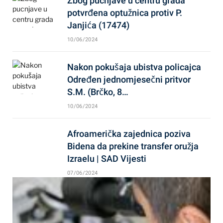
Zbog pucnjave u centru grada
potvrđena optužnica protiv P.
Janjića (17474)
10/06/2024
Nakon pokušaja ubistva policajca
Određen jednomjesečni pritvor
S.M. (Brčko, 8…
10/06/2024
Afroamerička zajednica poziva
Bidena da prekine transfer oružja
Izraelu | SAD Vijesti
07/06/2024