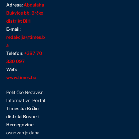
Adresa:
Abdulaha
Bukvice bb, Brčko
distrikt BiH
E-mail:
redakcija@times.b
a
Telefon:
+387 70
330 097
Web:
www.times.ba
Političko Nezavisni
Informativni Portal
Times.ba Brčko
distrikt Bosne i
Hercegovine
,
osnovan je dana