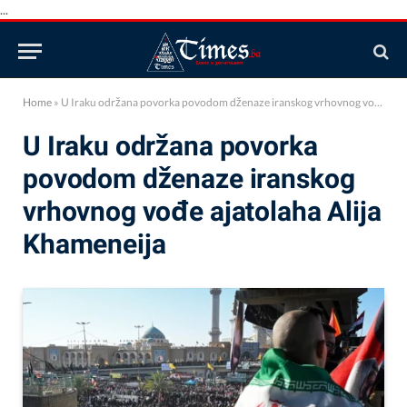
...
Home
»
U Iraku održana povorka povodom dženaze iranskog vrhovnog vođe ajatolaha Alija Khameneija
U Iraku održana povorka
povodom dženaze iranskog
vrhovnog vođe ajatolaha Alija
Khameneija