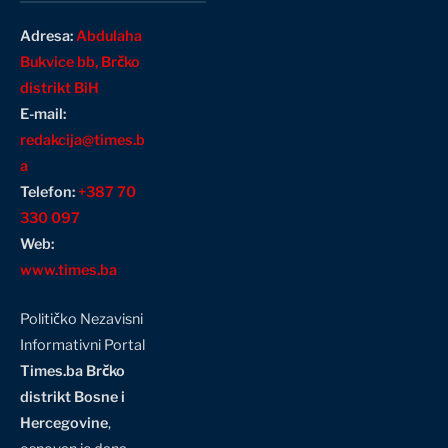
Adresa:
Abdulaha
Bukvice bb, Brčko
distrikt BiH
E-mail:
redakcija@times.b
a
Telefon:
+387 70
330 097
Web:
www.times.ba
Političko Nezavisni
Informativni Portal
Times.ba Brčko
distrikt Bosne i
Hercegovine
,