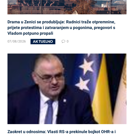
Drama u Zenici se produbljuje: Radnici traže otpremnine,
prijete protestima i zatvaranjem u pogonima, pregovori s
Vladom potpuno propali
AKTUELNO
07/08/2026
0
Zaokret u odnosima: Vlasti RS-a prekinule bojkot OHR-a i