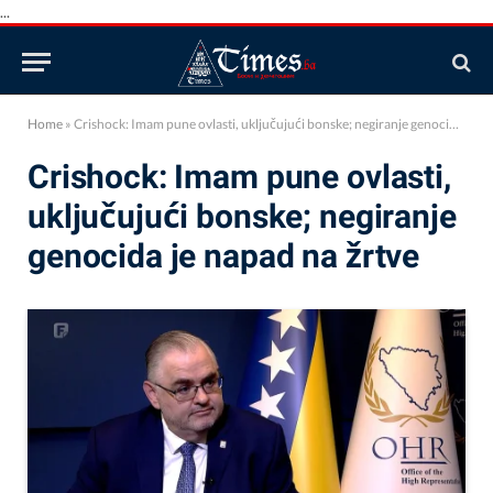
...
Home
»
Crishock: Imam pune ovlasti, uključujući bonske; negiranje genocida je napad na žrtve
Crishock: Imam pune ovlasti,
uključujući bonske; negiranje
genocida je napad na žrtve