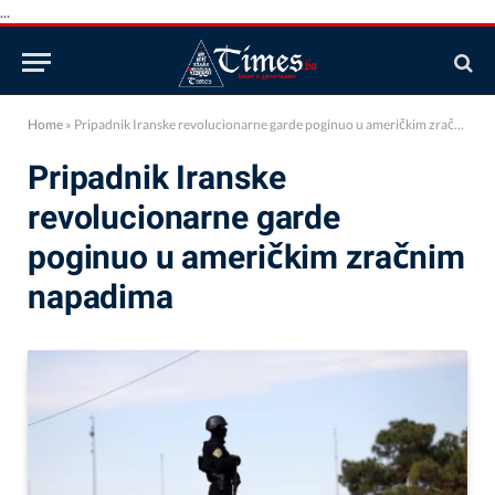
...
Home
»
Pripadnik Iranske revolucionarne garde poginuo u američkim zračnim napadima
Pripadnik Iranske
revolucionarne garde
poginuo u američkim zračnim
napadima