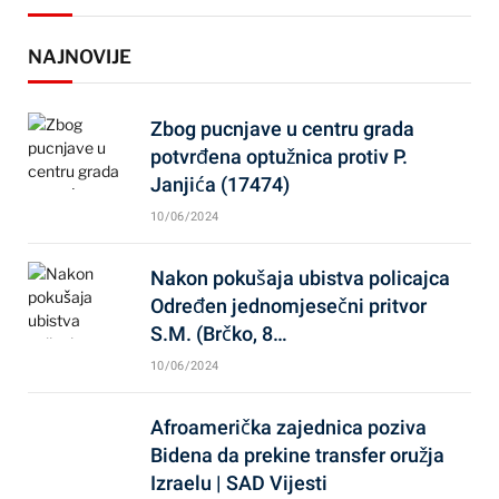
NAJNOVIJE
Zbog pucnjave u centru grada
potvrđena optužnica protiv P.
Janjića (17474)
10/06/2024
Nakon pokušaja ubistva policajca
Određen jednomjesečni pritvor
S.M. (Brčko, 8…
10/06/2024
Afroamerička zajednica poziva
Bidena da prekine transfer oružja
Izraelu | SAD Vijesti