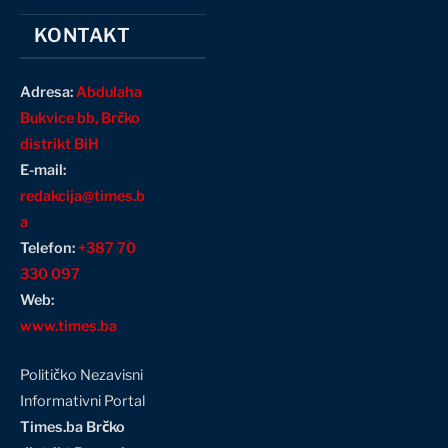
KONTAKT
Adresa:
Abdulaha
Bukvice bb, Brčko
distrikt BiH
E-mail:
redakcija@times.b
a
Telefon:
+387 70
330 097
Web:
www.times.ba
Političko Nezavisni
Informativni Portal
Times.ba Brčko