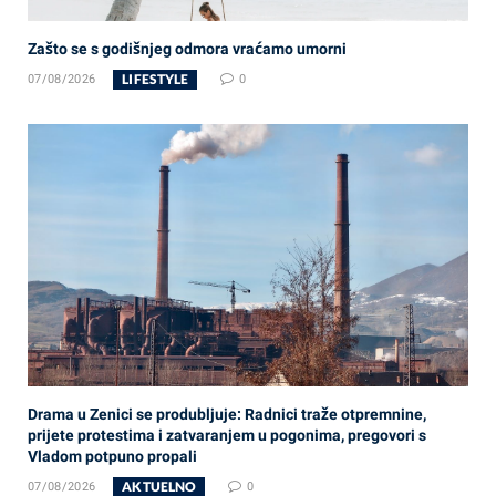
Zašto se s godišnjeg odmora vraćamo umorni
LIFESTYLE
07/08/2026
0
Drama u Zenici se produbljuje: Radnici traže otpremnine,
prijete protestima i zatvaranjem u pogonima, pregovori s
Vladom potpuno propali
AKTUELNO
07/08/2026
0