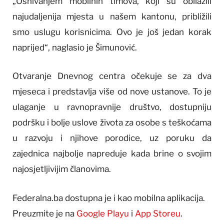
„Osnivanjem mobilnih timova, koji su obilazili
najudaljenija mjesta u našem kantonu, približili
smo uslugu korisnicima. Ovo je još jedan korak
naprijed“, naglasio je Šimunović.
Otvaranje Dnevnog centra očekuje se za dva
mjeseca i predstavlja više od nove ustanove. To je
ulaganje u ravnopravnije društvo, dostupniju
podršku i bolje uslove života za osobe s teškoćama
u razvoju i njihove porodice, uz poruku da
zajednica najbolje napreduje kada brine o svojim
najosjetljivijim članovima.
Federalna.ba dostupna je i kao mobilna aplikacija.
Preuzmite je na
Google Playu
i
App Storeu
.